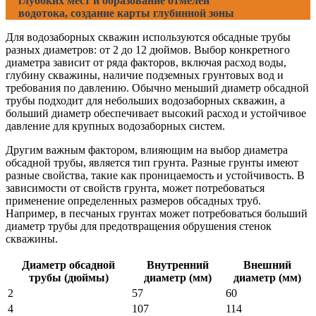
глубоких мест и образование отмелей
водотока, создание карты глубинной зоны
Для водозаборных скважин используются обсадные трубы
разных диаметров: от 2 до 12 дюймов. Выбор конкретного
диаметра зависит от ряда факторов, включая расход воды,
глубину скважины, наличие подземных грунтовых вод и
требования по давлению. Обычно меньший диаметр обсадной
трубы подходит для небольших водозаборных скважин, а
больший диаметр обеспечивает высокий расход и устойчивое
давление для крупных водозаборных систем.
Другим важным фактором, влияющим на выбор диаметра
обсадной трубы, является тип грунта. Разные грунты имеют
разные свойства, такие как проницаемость и устойчивость. В
зависимости от свойств грунта, может потребоваться
применение определенных размеров обсадных труб.
Например, в песчаных грунтах может потребоваться больший
диаметр трубы для предотвращения обрушения стенок
скважины.
Диаметр обсадной
Внутренний
Внешний
трубы (дюймы)
диаметр (мм)
диаметр (мм)
2
57
60
4
107
114