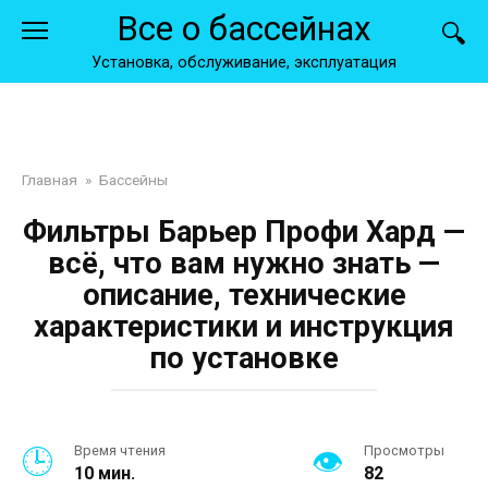
Перейти
Все о бассейнах
к
контенту
Установка, обслуживание, эксплуатация
Главная
»
Бассейны
Фильтры Барьер Профи Хард —
всё, что вам нужно знать —
описание, технические
характеристики и инструкция
по установке
Время чтения
Просмотры
10 мин.
82