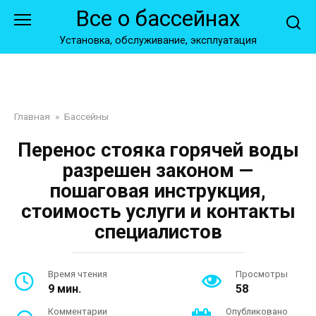
Перейти
Все о бассейнах
к
контенту
Установка, обслуживание, эксплуатация
Главная
»
Бассейны
Перенос стояка горячей воды
разрешен законом —
пошаговая инструкция,
стоимость услуги и контакты
специалистов
Время чтения
Просмотры
9 мин.
58
Комментарии
Опубликовано