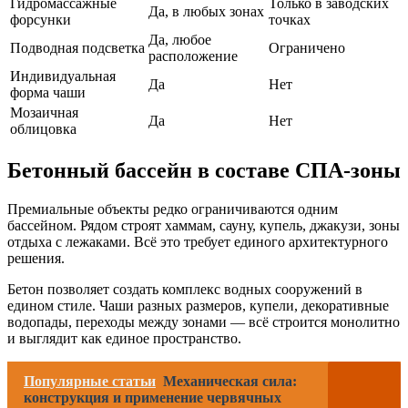
Гидромассажные
Только в заводских
Да, в любых зонах
форсунки
точках
Да, любое
Подводная подсветка
Ограничено
расположение
Индивидуальная
Да
Нет
форма чаши
Мозаичная
Да
Нет
облицовка
Бетонный бассейн в составе СПА-зоны
Премиальные объекты редко ограничиваются одним
бассейном. Рядом строят хаммам, сауну, купель, джакузи, зоны
отдыха с лежаками. Всё это требует единого архитектурного
решения.
Бетон позволяет создать комплекс водных сооружений в
едином стиле. Чаши разных размеров, купели, декоративные
водопады, переходы между зонами — всё строится монолитно
и выглядит как единое пространство.
Популярные статьи
Механическая сила:
конструкция и применение червячных