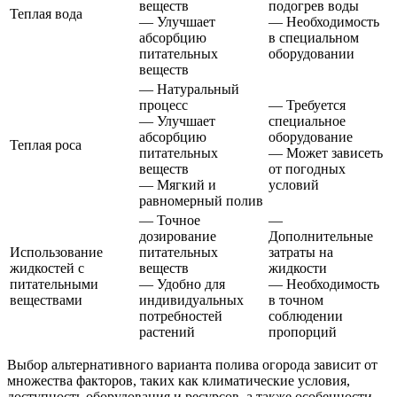
веществ
подогрев воды
Теплая вода
— Улучшает
— Необходимость
абсорбцию
в специальном
питательных
оборудовании
веществ
— Натуральный
процесс
— Требуется
— Улучшает
специальное
абсорбцию
оборудование
Теплая роса
питательных
— Может зависеть
веществ
от погодных
— Мягкий и
условий
равномерный полив
— Точное
—
дозирование
Дополнительные
Использование
питательных
затраты на
жидкостей с
веществ
жидкости
питательными
— Удобно для
— Необходимость
веществами
индивидуальных
в точном
потребностей
соблюдении
растений
пропорций
Выбор альтернативного варианта полива огорода зависит от
множества факторов, таких как климатические условия,
доступность оборудования и ресурсов, а также особенности