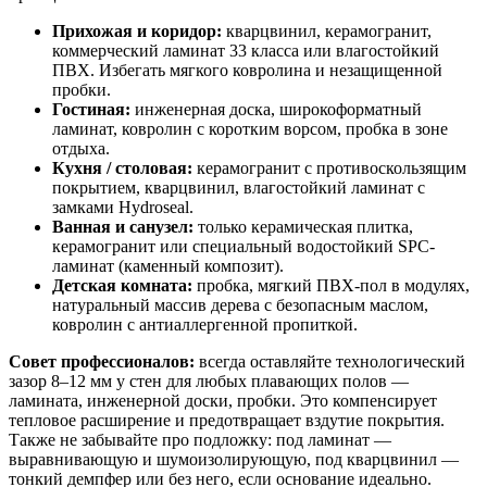
Прихожая и коридор:
кварцвинил, керамогранит,
коммерческий ламинат 33 класса или влагостойкий
ПВХ. Избегать мягкого ковролина и незащищенной
пробки.
Гостиная:
инженерная доска, широкоформатный
ламинат, ковролин с коротким ворсом, пробка в зоне
отдыха.
Кухня / столовая:
керамогранит с противоскользящим
покрытием, кварцвинил, влагостойкий ламинат с
замками Hydroseal.
Ванная и санузел:
только керамическая плитка,
керамогранит или специальный водостойкий SPC-
ламинат (каменный композит).
Детская комната:
пробка, мягкий ПВХ-пол в модулях,
натуральный массив дерева с безопасным маслом,
ковролин с антиаллергенной пропиткой.
Совет профессионалов:
всегда оставляйте технологический
зазор 8–12 мм у стен для любых плавающих полов —
ламината, инженерной доски, пробки. Это компенсирует
тепловое расширение и предотвращает вздутие покрытия.
Также не забывайте про подложку: под ламинат —
выравнивающую и шумоизолирующую, под кварцвинил —
тонкий демпфер или без него, если основание идеально.