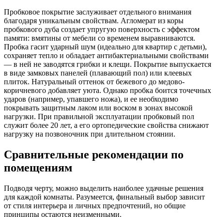
Пробковое покрытие заслуживает отдельного внимания
благодаря уникальным свойствам. Агломерат из коры
пробкового дуба создает упругую поверхность с эффектом
памяти: вмятины от мебели со временем выравниваются.
Пробка гасит ударный шум (идеально для квартир с детьми),
сохраняет тепло и обладает антибактериальными свойствами
— в ней не заводятся грибки и клещи. Покрытие выпускается
в виде замковых панелей (плавающий пол) или клеевых
плиток. Натуральный оттенок от бежевого до медово-
коричневого добавляет уюта. Однако пробка боится точечных
ударов (например, упавшего ножа), и ее необходимо
покрывать защитным лаком или воском в зонах высокой
нагрузки. При правильной эксплуатации пробковый пол
служит более 20 лет, а его ортопедические свойства снижают
нагрузку на позвоночник при длительном стоянии.
Сравнительные рекомендации по
помещениям
Подводя черту, можно выделить наиболее удачные решения
для каждой комнаты. Разумеется, финальный выбор зависит
от стиля интерьера и личных предпочтений, но общие
принципы остаются неизменными.