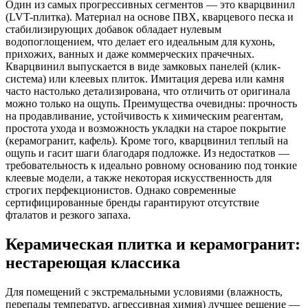
Один из самых прогрессивных сегментов — это кварцвинил
(LVT-плитка). Материал на основе ПВХ, кварцевого песка и
стабилизирующих добавок обладает нулевым
водопоглощением, что делает его идеальным для кухонь,
прихожих, ванных и даже коммерческих прачечных.
Кварцвинил выпускается в виде замковых панелей (клик-
система) или клеевых плиток. Имитация дерева или камня
часто настолько детализирована, что отличить от оригинала
можно только на ощупь. Преимущества очевидны: прочность
на продавливание, устойчивость к химическим реагентам,
простота ухода и возможность укладки на старое покрытие
(керамогранит, кафель). Кроме того, кварцвинил теплый на
ощупь и гасит шаги благодаря подложке. Из недостатков —
требовательность к идеально ровному основанию под тонкие
клеевые модели, а также некоторая искусственность для
строгих перфекционистов. Однако современные
сертифицированные бренды гарантируют отсутствие
фталатов и резкого запаха.
Керамическая плитка и керамогранит:
нестареющая классика
Для помещений с экстремальными условиями (влажность,
перепады температур, агрессивная химия) лучшее решение —