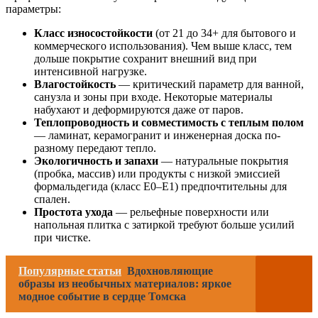
параметры:
Класс износостойкости
(от 21 до 34+ для бытового и
коммерческого использования). Чем выше класс, тем
дольше покрытие сохранит внешний вид при
интенсивной нагрузке.
Влагостойкость
— критический параметр для ванной,
санузла и зоны при входе. Некоторые материалы
набухают и деформируются даже от паров.
Теплопроводность и совместимость с теплым полом
— ламинат, керамогранит и инженерная доска по-
разному передают тепло.
Экологичность и запахи
— натуральные покрытия
(пробка, массив) или продукты с низкой эмиссией
формальдегида (класс E0–E1) предпочтительны для
спален.
Простота ухода
— рельефные поверхности или
напольная плитка с затиркой требуют больше усилий
при чистке.
Популярные статьи
Вдохновляющие
образы из необычных материалов: яркое
модное событие в сердце Томска