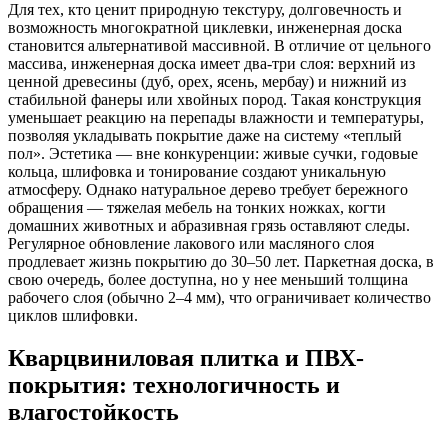
Для тех, кто ценит природную текстуру, долговечность и
возможность многократной циклевки, инженерная доска
становится альтернативой массивной. В отличие от цельного
массива, инженерная доска имеет два-три слоя: верхний из
ценной древесины (дуб, орех, ясень, мербау) и нижний из
стабильной фанеры или хвойных пород. Такая конструкция
уменьшает реакцию на перепады влажности и температуры,
позволяя укладывать покрытие даже на систему «теплый
пол». Эстетика — вне конкуренции: живые сучки, годовые
кольца, шлифовка и тонирование создают уникальную
атмосферу. Однако натуральное дерево требует бережного
обращения — тяжелая мебель на тонких ножках, когти
домашних животных и абразивная грязь оставляют следы.
Регулярное обновление лакового или масляного слоя
продлевает жизнь покрытию до 30–50 лет. Паркетная доска, в
свою очередь, более доступна, но у нее меньший толщина
рабочего слоя (обычно 2–4 мм), что ограничивает количество
циклов шлифовки.
Кварцвиниловая плитка и ПВХ-
покрытия: технологичность и
влагостойкость