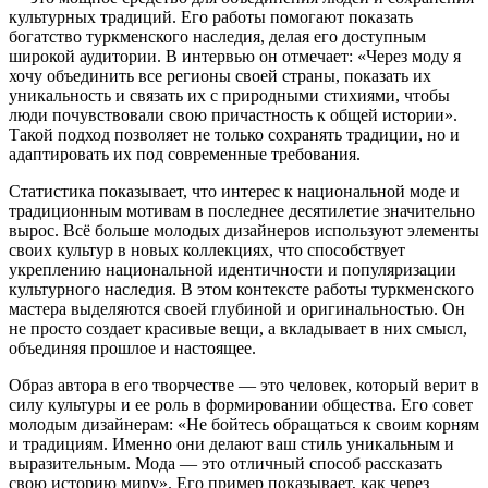
культурных традиций. Его работы помогают показать
богатство туркменского наследия, делая его доступным
широкой аудитории. В интервью он отмечает: «Через моду я
хочу объединить все регионы своей страны, показать их
уникальность и связать их с природными стихиями, чтобы
люди почувствовали свою причастность к общей истории».
Такой подход позволяет не только сохранять традиции, но и
адаптировать их под современные требования.
Статистика показывает, что интерес к национальной моде и
традиционным мотивам в последнее десятилетие значительно
вырос. Всё больше молодых дизайнеров используют элементы
своих культур в новых коллекциях, что способствует
укреплению национальной идентичности и популяризации
культурного наследия. В этом контексте работы туркменского
мастера выделяются своей глубиной и оригинальностью. Он
не просто создает красивые вещи, а вкладывает в них смысл,
объединяя прошлое и настоящее.
Образ автора в его творчестве — это человек, который верит в
силу культуры и ее роль в формировании общества. Его совет
молодым дизайнерам: «Не бойтесь обращаться к своим корням
и традициям. Именно они делают ваш стиль уникальным и
выразительным. Мода — это отличный способ рассказать
свою историю миру». Его пример показывает, как через