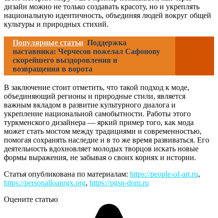
дизайн можно не только создавать красоту, но и укреплять
национальную идентичность, объединяя людей вокруг общей
культуры и природных стихий.
Популярные статьи
Поддержка
наставника: Черчесов пожелал Сафонову
скорейшего выздоровления и
возвращения в ворота
В заключение стоит отметить, что такой подход к моде,
объединяющий регионы и природные стили, является
важным вкладом в развитие культурного диалога и
укрепление национальной самобытности. Работы этого
туркменского дизайнера — яркий пример того, как мода
может стать мостом между традициями и современностью,
помогая сохранять наследие и в то же время развиваться. Его
деятельность вдохновляет молодых творцов искать новые
формы выражения, не забывая о своих корнях и истории.
Статья опубликована по материалам:
https://people-of-art.ru
,
https://personalloanrgx.org
,
https://pgsn-dom.ru
Оцените статью