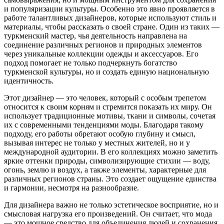
и популяризации культуры. Особенно это явно проявляется в
работе талантливых дизайнеров, которые используют стиль и
материалы, чтобы рассказать о своей стране. Один из таких —
туркменский мастер, чья деятельность направлена на
соединение различных регионов и природных элементов
через уникальные коллекции одежды и аксессуаров. Его
подход помогает не только подчеркнуть богатство
туркменской культуры, но и создать единую национальную
идентичность.
Этот дизайнер — это человек, который с особым трепетом
относится к своим корням и стремится показать их миру. Он
использует традиционные мотивы, ткани и символы, сочетая
их с современными тенденциями моды. Благодаря такому
подходу, его работы обретают особую глубину и смысл,
вызывая интерес не только у местных жителей, но и у
международной аудитории. В его коллекциях можно заметить
яркие оттенки природы, символизирующие стихии — воду,
огонь, землю и воздух, а также элементы, характерные для
различных регионов страны. Это создает ощущение единства
и гармонии, несмотря на разнообразие.
Для дизайнера важно не только эстетическое восприятие, но и
смысловая нагрузка его произведений. Он считает, что мода
— это мощное средство для объединения людей и сохранения