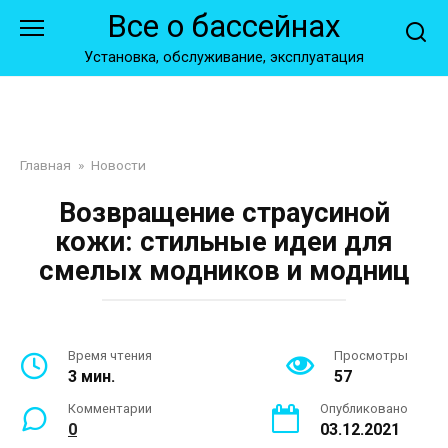
Перейти
Все о бассейнах
к
контенту
Установка, обслуживание, эксплуатация
Главная
»
Новости
Возвращение страусиной
кожи: стильные идеи для
смелых модников и модниц
Время чтения
Просмотры
3 мин.
57
Комментарии
Опубликовано
0
03.12.2021