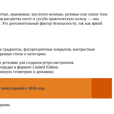
елтые, оранжевые, кислотно-зеленые, розовые или синие тона
я расцветка несет и сугубо практическую пользу — она
. Это дополнительный фактор безопасности, так как яркий
е градиенты, флуоресцентные покрытия, контрастные
азные стили и категории:
деталями для создания ретро-настроения.
редко в формате Limited Edition.
ссивную геометрию и динамику.
я популярной в 2026 году
арами.