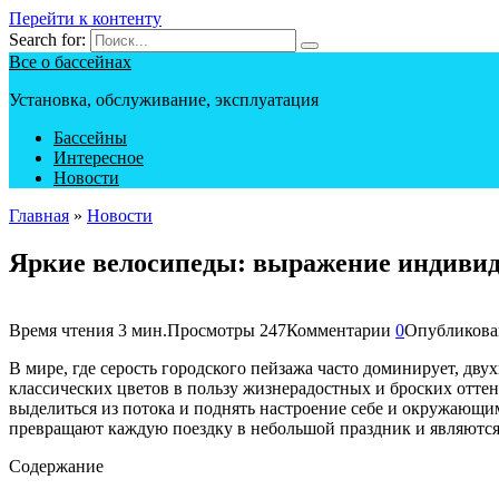
Перейти к контенту
Search for:
Все о бассейнах
Установка, обслуживание, эксплуатация
Бассейны
Интересное
Новости
Главная
»
Новости
Яркие велосипеды: выражение индивид
Время чтения
3 мин.
Просмотры
247
Комментарии
0
Опубликова
В мире, где серость городского пейзажа часто доминирует, дв
классических цветов в пользу жизнерадостных и броских оттен
выделиться из потока и поднять настроение себе и окружающ
превращают каждую поездку в небольшой праздник и являются
Содержание