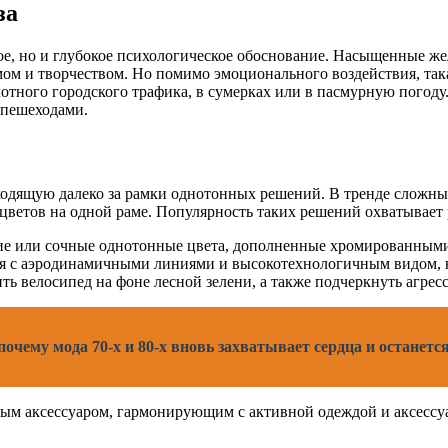
за
кое, но и глубокое психологическое обоснование. Насыщенные ж
мом и творчеством. Но помимо эмоционального воздействия, така
отного городского трафика, в сумерках или в пасмурную погоду
 пешеходами.
одящую далеко за рамки однотонных решений. В тренде сложны
ветов на одной раме. Популярность таких решений охватывает р
ие или сочные однотонные цвета, дополненные хромированными 
ся с аэродинамичными линиями и высокотехнологичным видом, не
ь велосипед на фоне лесной зелени, а также подчеркнуть агре
очему мода 70-х и 80-х вновь захватывает сердца и останетс
ным аксессуаром, гармонирующим с активной одеждой и аксессу