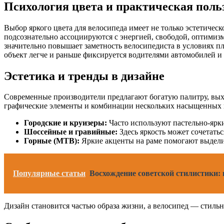
Психология цвета и практическая поль
Выбор яркого цвета для велосипеда имеет не только эстетичес
подсознательно ассоциируются с энергией, свободой, оптимиз
значительно повышает заметность велосипедиста в условиях пл
объект легче и раньше фиксируется водителями автомобилей и
Эстетика и тренды в дизайне
Современные производители предлагают богатую палитру, вых
графические элементы и комбинации нескольких насыщенных ц
Городские и круизеры:
Часто используют пастельно-ярк
Шоссейные и гравийные:
Здесь яркость может сочетать
Горные (MTB):
Яркие акценты на раме помогают выделит
Популярные статьи
Восхождение советской стилистики: п
Дизайн становится частью образа жизни, а велосипед — стиль