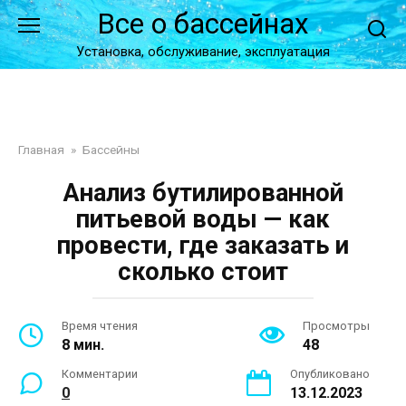
Перейти
Все о бассейнах
к
контенту
Установка, обслуживание, эксплуатация
Главная
»
Бассейны
Анализ бутилированной
питьевой воды — как
провести, где заказать и
сколько стоит
Время чтения
Просмотры
8 мин.
48
Комментарии
Опубликовано
0
13.12.2023