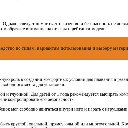
 Однако, следует помнить, что качество и безопасность не долж
ом обратите внимание на отзывы и рейтинги модели.
водство по типам, вариантам использования и выбору матери
важную роль в создании комфортных условий для плавания и раз
 свободного места для установки.
й и глубиной. Для детей от 1 года рекомендуется выбирать комп
егче контролировать его безопасность.
енок мог свободно двигаться внутри него и играть с игрушками.
быть круглой, овальной, прямоугольной или многоугольной. Кр