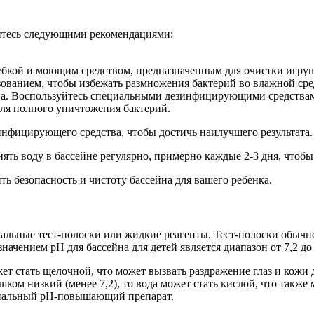
йтесь следующими рекомендациями:
убкой и моющим средством, предназначенным для очистки игруш
ванием, чтобы избежать размножения бактерий во влажной сре
на. Воспользуйтесь специальными дезинфицирующими средствам
 для полного уничтожения бактерий.
нфицирующего средства, чтобы достичь наилучшего результата.
ть воду в бассейне регулярно, примерно каждые 2-3 дня, чтобы
ь безопасность и чистоту бассейна для вашего ребенка.
льные тест-полоски или жидкие реагенты. Тест-полоски обычно 
ачением pH для бассейна для детей является диапазон от 7,2 до 
ет стать щелочной, что может вызвать раздражение глаз и кожи 
м низкий (менее 7,2), то вода может стать кислой, что также 
ециальный pH-повышающий препарат.