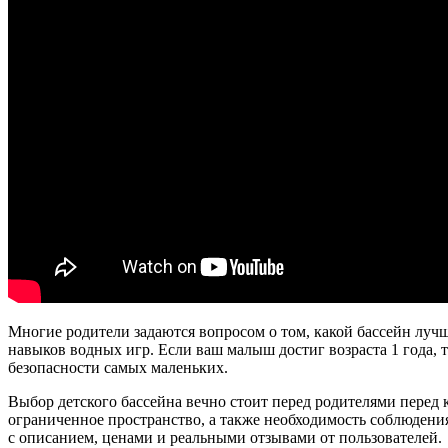
Многие родители задаются вопросом о том, какой бассейн лучш
навыков водных игр. Если ваш малыш достиг возраста 1 года, 
безопасности самых маленьких.
Выбор детского бассейна вечно стоит перед родителями перед
ограниченное пространство, а также необходимость соблюдени
с описанием, ценами и реальными отзывами от пользователей.