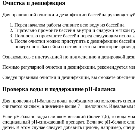
Очистка и дезинфекция
Для правильной очистки и дезинфекции бассейна руководству
Перед началом работы сливите всю воду из бассейна.
Тщательно промойте бассейн внутри и снаружи мягкой г
Полностью просушите бассейн перед следующим использо
После очистки можно приступить к дезинфекции бассей
поверхность бассейна и оставьте его на некоторое время
Ознакомьтесь с инструкцией по применению и дозировкой дези
Помимо регулярной очистки и дезинфекции, рекомендуется меня
Следуя правилам очистки и дезинфекции, вы сможете обеспечит
Проверка воды и поддержание pH-баланса
Для проверки pH-баланса воды необходимо использовать специа
считается кислым, а значение выше 7 – щелочным. Идеальным зн
Если pH-баланс воды слишком высокий (более 7,6), то вода мож
специальный pH-снижающий препарат. Если же pH-баланс слишко
детей. В этом случае следует добавить щелочь, например, сп