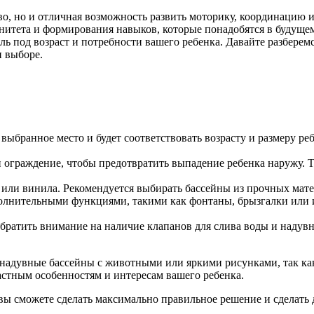
тво, но и отличная возможность развить моторику, координацию 
итета и формирования навыков, которые понадобятся в будущем. 
 под возраст и потребности вашего ребенка. Давайте разберемся
и выборе.
выбранное место и будет соответствовать возрасту и размеру р
 ограждение, чтобы предотвратить выпадение ребенка наружу. Т
или винила. Рекомендуется выбирать бассейны из прочных матер
нительными функциями, такими как фонтаны, брызгалки или иг
братить внимание на наличие клапанов для слива воды и надувн
я надувные бассейны с животными или яркими рисунками, так к
астным особенностям и интересам вашего ребенка.
 вы сможете сделать максимально правильное решение и сделать 