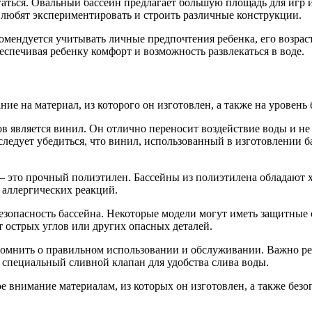
вигаться. Овальный бассейн предлагает большую площадь для игр
 любят экспериментировать и строить различные конструкции.
екомендуется учитывать личные предпочтения ребенка, его возр
спечивая ребенку комфорт и возможность развлекаться в воде.
ние на материал, из которого он изготовлен, а также на уровень
в является винил. Он отлично переносит воздействие воды и н
следует убедиться, что винил, использованный в изготовлении б
— это прочный полиэтилен. Бассейны из полиэтилена обладают 
т аллергических реакций.
езопасность бассейна. Некоторые модели могут иметь защитные 
т острых углов или других опасных деталей.
помнить о правильном использовании и обслуживании. Важно рег
 специальный сливной клапан для удобства слива воды.
ое внимание материалам, из которых он изготовлен, а также без