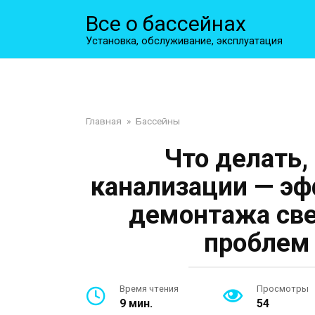
Перейти
Все о бассейнах
к
контенту
Установка, обслуживание, эксплуатация
Главная
»
Бассейны
Что делать,
канализации — эф
демонтажа све
проблем 
Время чтения
Просмотры
9 мин.
54