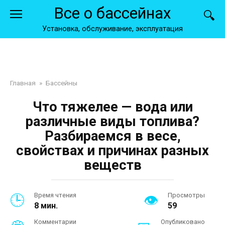
Перейти
Все о бассейнах
к
контенту
Установка, обслуживание, эксплуатация
Главная
»
Бассейны
Что тяжелее — вода или
различные виды топлива?
Разбираемся в весе,
свойствах и причинах разных
веществ
Время чтения
Просмотры
8 мин.
59
Комментарии
Опубликовано