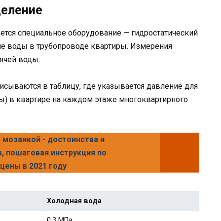
деление
ется специальное оборудование — гидростатический
ие воды в трубопроводе квартиры. Измерения
рячей воды.
сываются в таблицу, где указывается давление для
ды) в квартире на каждом этаже многоквартирного
 мозаикой - достоинства и
, пошаговая инструкция по
цены в 2021 году
Холодная вода
0.3 МПа