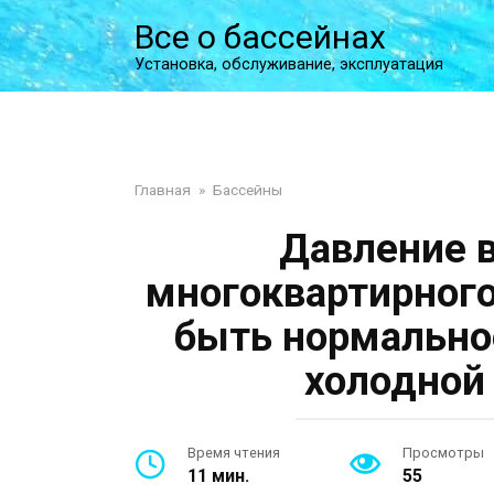
Перейти
Все о бассейнах
к
контенту
Установка, обслуживание, эксплуатация
Главная
»
Бассейны
Давление в
многоквартирного
быть нормально
холодной
Время чтения
Просмотры
11 мин.
55