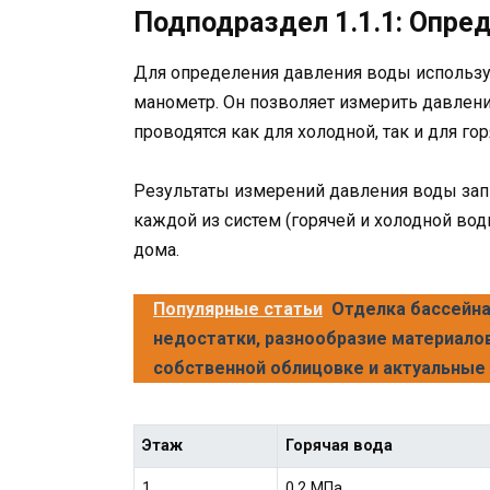
Подподраздел 1.1.1: Опре
Для определения давления воды использу
манометр. Он позволяет измерить давлен
проводятся как для холодной, так и для го
Результаты измерений давления воды запи
каждой из систем (горячей и холодной во
дома.
Популярные статьи
Отделка бассейна
недостатки, разнообразие материалов
собственной облицовке и актуальные 
Этаж
Горячая вода
1
0.2 МПа