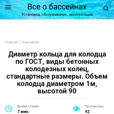
Перейти
Все о бассейнах
к
контенту
Установка, обслуживание, эксплуатация
Главная
»
Бассейны
Диаметр кольца для колодца
по ГОСТ, виды бетонных
колодезных колец,
стандартные размеры. Объем
колодца диаметром 1м,
высотой 90
Время чтения
Просмотры
7 мин.
42