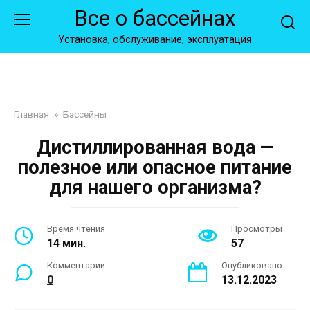
Перейти
Все о бассейнах
к
контенту
Установка, обслуживание, эксплуатация
Главная
»
Бассейны
Дистиллированная вода —
полезное или опасное питание
для нашего организма?
Время чтения
Просмотры
14 мин.
57
Комментарии
Опубликовано
0
13.12.2023