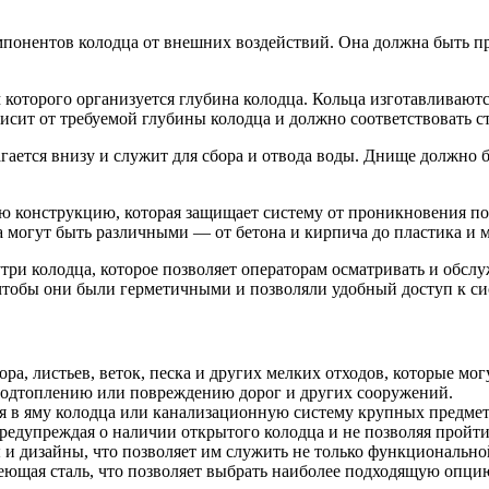
понентов колодца от внешних воздействий. Она должна быть пр
 которого организуется глубина колодца. Кольца изготавливают
висит от требуемой глубины колодца и должно соответствовать с
гается внизу и служит для сбора и отвода воды. Днище должно б
ю конструкцию, которая защищает систему от проникновения по
 могут быть различными — от бетона и кирпича до пластика и м
три колодца, которое позволяет операторам осматривать и обсл
 чтобы они были герметичными и позволяли удобный доступ к си
ра, листьев, веток, песка и других мелких отходов, которые мог
 подтоплению или повреждению дорог и других сооружений.
я в яму колодца или канализационную систему крупных предмет
редупреждая о наличии открытого колодца и не позволяя пройти 
и дизайны, что позволяет им служить не только функционально
веющая сталь, что позволяет выбрать наиболее подходящую опцию