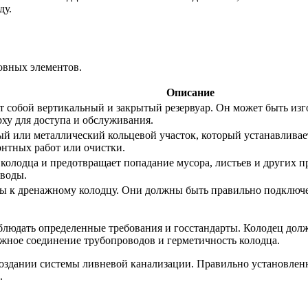
ду.
овных элементов.
Описание
ет собой вертикальный и закрытый резервуар. Он может быть изг
рху для доступа и обслуживания.
й или металлический кольцевой участок, который устанавливает
онтных работ или очистки.
 колодца и предотвращает попадание мусора, листьев и других п
воды.
ды к дренажному колодцу. Они должны быть правильно подключе
людать определенные требования и госстандарты. Колодец долже
жное соединение трубопроводов и герметичность колодца.
 создании системы ливневой канализации. Правильно установл
.