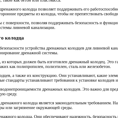
 такие как бетон или пластмасса.
 дренажного колодца позволяет поддерживать его работоспособн
оронние предметы из колодца, чтобы не препятствовать свобод
ы с поверхности, позволяя поддерживать безопасность и функци
истемы ливневой канализации.
го колодца
 безопасности устройства дренажных колодцев для ливневой ка
онирование дренажной системы.
, из которых должен быть изготовлен дренажный колодец. Это г
аких как полипропилен, полиэтилен, сталь или железобетон.
одцев, а также их конструкцию. Они устанавливают, какие элем
е стандарты устанавливают требования к установке колодцев и
 водонепроницаемости дренажных колодцев. Это важно для пред
ую среду.
а дренажного колодца является законодательным требованием. 
уры или загрязнение окружающей среды.
ренажного колодца. Они обеспечивают надежность, безопасность