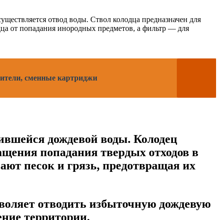
существляется отвод воды. Ствол колодца предназначен для
дца от попадания инородных предметов, а фильтр — для
дители, сменные картриджи
пившейся дождевой воды. Колодец
ащения попадания твердых отходов в
ают песок и грязь, предотвращая их
зволяет отводить избыточную дождевую
ение территории.