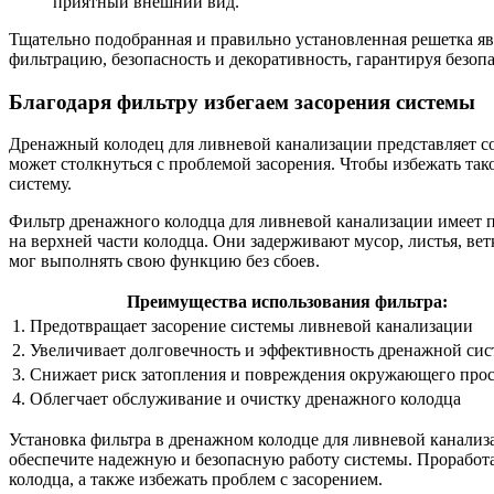
приятный внешний вид.
Тщательно подобранная и правильно установленная решетка я
фильтрацию, безопасность и декоративность, гарантируя безо
Благодаря фильтру избегаем засорения системы
Дренажный колодец для ливневой канализации представляет соб
может столкнуться с проблемой засорения. Чтобы избежать так
систему.
Фильтр дренажного колодца для ливневой канализации имеет п
на верхней части колодца. Они задерживают мусор, листья, ве
мог выполнять свою функцию без сбоев.
Преимущества использования фильтра:
1. Предотвращает засорение системы ливневой канализации
2. Увеличивает долговечность и эффективность дренажной си
3. Снижает риск затопления и повреждения окружающего прос
4. Облегчает обслуживание и очистку дренажного колодца
Установка фильтра в дренажном колодце для ливневой канализ
обеспечите надежную и безопасную работу системы. Проработа
колодца, а также избежать проблем с засорением.