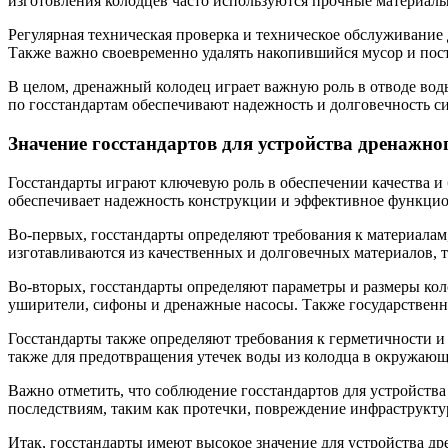
изготовления колодцев часто используются прочные материалы,
Регулярная техническая проверка и техническое обслуживание
Также важно своевременно удалять накопившийся мусор и пост
В целом, дренажный колодец играет важную роль в отводе вод
по госстандартам обеспечивают надежность и долговечность с
Значение госстандартов для устройства дренажно
Госстандарты играют ключевую роль в обеспечении качества и
обеспечивает надежность конструкции и эффективное функци
Во-первых, госстандарты определяют требования к материалам
изготавливаются из качественных и долговечных материалов, т
Во-вторых, госстандарты определяют параметры и размеры кол
уширители, сифоны и дренажные насосы. Также государственны
Госстандарты также определяют требования к герметичности и
также для предотвращения утечек воды из колодца в окружающ
Важно отметить, что соблюдение госстандартов для устройств
последствиям, таким как протечки, повреждение инфраструкт
Итак, госстандарты имеют высокое значение для устройства д