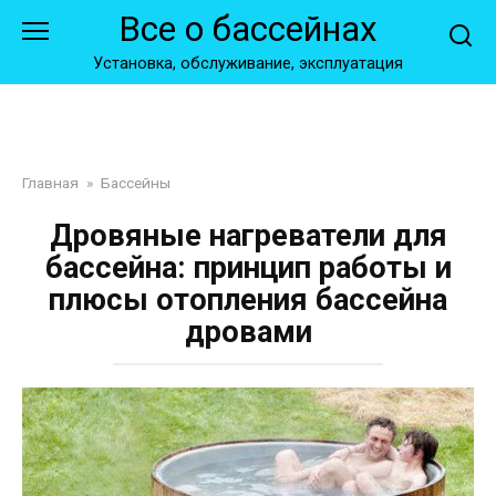
Перейти
Все о бассейнах
к
контенту
Установка, обслуживание, эксплуатация
Главная
»
Бассейны
Дровяные нагреватели для
бассейна: принцип работы и
плюсы отопления бассейна
дровами