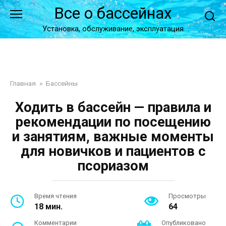
Перейти
Все о бассейнах
к
контенту
Установка, обслуживание, эксплуатация
Главная
»
Бассейны
Ходить в бассейн — правила и
рекомендации по посещению
и занятиям, важные моменты
для новичков и пациентов с
псориазом
Время чтения
Просмотры
18 мин.
64
Комментарии
Опубликовано