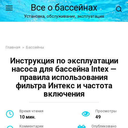
Перейти
Все о бассейнах
к
контенту
Установка, обслуживание, эксплуатация
Главная
»
Бассейны
Инструкция по эксплуатации
насоса для бассейна Intex —
правила использования
фильтра Интекс и частота
включения
Время чтения
Просмотры
10 мин.
49
Комментарии
Опубликовано