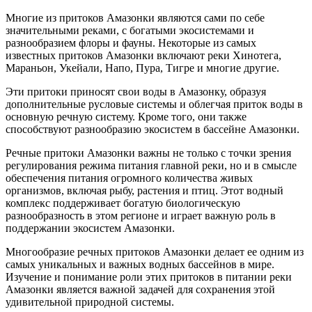
Многие из притоков Амазонки являются сами по себе
значительными реками, с богатыми экосистемами и
разнообразием флоры и фауны. Некоторые из самых
известных притоков Амазонки включают реки Хинотега,
Мараньон, Укейали, Напо, Пура, Тигре и многие другие.
Эти притоки приносят свои воды в Амазонку, образуя
дополнительные русловые системы и облегчая приток воды в
основную речную систему. Кроме того, они также
способствуют разнообразию экосистем в бассейне Амазонки.
Речные притоки Амазонки важны не только с точки зрения
регулирования режима питания главной реки, но и в смысле
обеспечения питания огромного количества живых
организмов, включая рыбу, растения и птиц. Этот водный
комплекс поддерживает богатую биологическую
разнообразность в этом регионе и играет важную роль в
поддержании экосистем Амазонки.
Многообразие речных притоков Амазонки делает ее одним из
самых уникальных и важных водных бассейнов в мире.
Изучение и понимание роли этих притоков в питании реки
Амазонки является важной задачей для сохранения этой
удивительной природной системы.