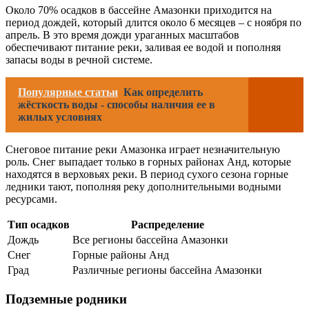
Около 70% осадков в бассейне Амазонки приходится на
период дождей, который длится около 6 месяцев – с ноября по
апрель. В это время дожди ураганных масштабов
обеспечивают питание реки, заливая ее водой и пополняя
запасы воды в речной системе.
Популярные статьи
Как определить
жёсткость воды - способы наличия ее в
жилых условиях
Снеговое питание реки Амазонка играет незначительную
роль. Снег выпадает только в горных районах Анд, которые
находятся в верховьях реки. В период сухого сезона горные
ледники тают, пополняя реку дополнительными водными
ресурсами.
Тип осадков
Распределение
Дождь
Все регионы бассейна Амазонки
Снег
Горные районы Анд
Град
Различные регионы бассейна Амазонки
Подземные родники