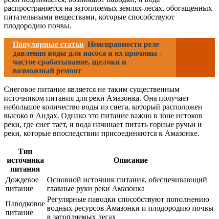
распространяется на затопляемых землях-лесах, обогащенных
питательными веществами, которые способствуют
плодородию почвы.
Популярные статьи
Неисправности реле
давления воды для насоса и их причины -
частое срабатывание, щелчки и
возможный ремонт
Снеговое питание является не таким существенным
источником питания для реки Амазонка. Она получает
небольшое количество воды из снега, который расположен
высоко в Андах. Однако это питание важно в зоне истоков
реки, где снег тает, и вода начинает питать горные ручьи и
реки, которые впоследствии присоединяются к Амазонке.
Тип
источника
Описание
питания
Дождевое
Основной источник питания, обеспечивающий
питание
главные руки реки Амазонка
Регулярные паводки способствуют пополнению
Паводковое
водных ресурсов Амазонки и плодородию почвы
питание
в затопляемых лесах