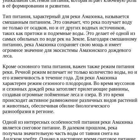
уникальной системой питания, которая играет ключевую роль
в её формировании и развитии.
Тип питания, характерный для реки Амазонка, называется
смешанным питанием. Это означает, что река получает воду
не только от осадков, но и от других водных источников,
таких как притоки и подземные воды. Это делает её одной из
самых обильных по воде рек на Земле. Благодаря смешанному
питанию, река Амазонка сохраняет свою мощь и имеет
огромное значение для экосистемы Амазонского дождевого
леса.
Кроме основного типа питания, важен также режим питания
реки. Речной режим величает не только количество воды, но и
его изменчивость в течение года. Для реки Амазонка
характерен режим сезонного плодородия. Во время муссонов
и сезонных дождей река затопляет прилегающие равнины,
создавая огромные пойменные леса и озера. В это время
происходит активное размножение различных видов растений
и животных, обеспечивая обилие биологического
разнообразия в регионе.
Одной из интересных особенностей питания реки Амазонка
является снеговое питание. В далеком прошлом, река
получала значительную часть воды от таяния снега на
Андском хребте. Однако в настоящее время снеговое питание