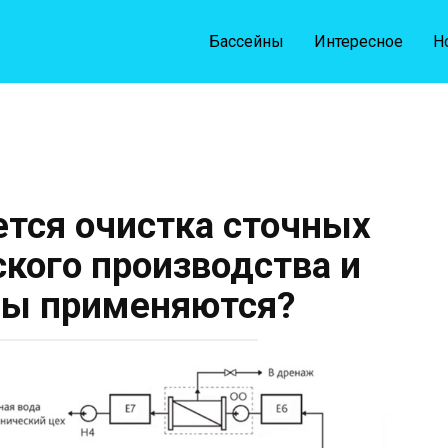
Бассейны
Интересное
Н
тся очистка сточных
ского производства и
ды применяются?