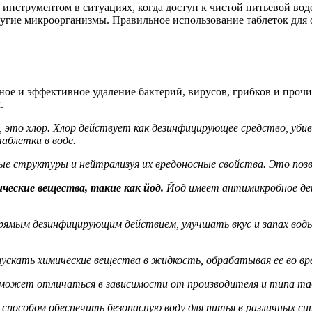
инструментом в ситуациях, когда доступ к чистой питьевой вод
угие микроорганизмы. Правильное использование таблеток для 
ое и эффективное удаление бактерий, вирусов, грибков и проч
.
 это хлор.
Хлор действует как дезинфицирующее средство, убива
аблетки в воде.
ые структуры и нейтрализуя их вредоносные свойства. Это позв
еские вещества, такие как йод.
Йод имеет антимикробное дей
мым дезинфицирующим действием, улучшать вкус и запах воды,
пускать химические вещества в жидкость, обрабатывая ее во вр
 может отличаться в зависимости от производителя и типа та
особом обеспечить безопасную воду для питья в различных ситу