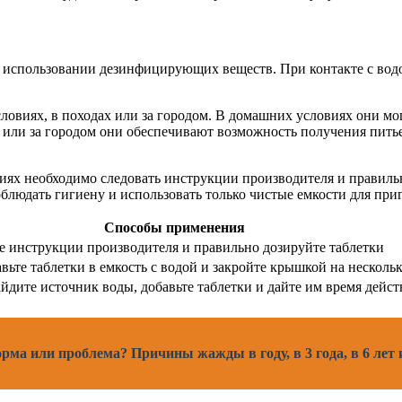
а использовании дезинфицирующих веществ. При контакте с водо
ловиях, в походах или за городом. В домашних условиях они мо
 или за городом они обеспечивают возможность получения питьев
ях необходимо следовать инструкции производителя и правильн
блюдать гигиену и использовать только чистые емкости для пр
Способы применения
те инструкции производителя и правильно дозируйте таблетки
авьте таблетки в емкость с водой и закройте крышкой на несколь
найдите источник воды, добавьте таблетки и дайте им время дейст
орма или проблема? Причины жажды в году, в 3 года, в 6 лет