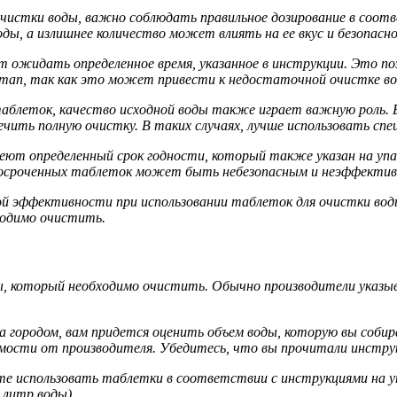
очистки воды, важно соблюдать правильное дозирование в соот
ы, а излишнее количество может влиять на ее вкус и безопасн
ет ожидать определенное время, указанное в инструкции. Это 
 этап, так как это может привести к недостаточной очистке в
аблеток, качество исходной воды также играет важную роль. Е
чить полную очистку. В таких случаях, лучше использовать сп
еют определенный срок годности, который также указан на упа
росроченных таблеток может быть небезопасным и неэффекти
й эффективности при использовании таблеток для очистки воды
ходимо очистить.
ы, который необходимо очистить. Обычно производители указыв
 за городом, вам придется оценить объем воды, которую вы соб
имости от производителя. Убедитесь, что вы прочитали инстру
те использовать таблетки в соответствии с инструкциями на у
 литр воды).