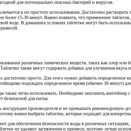
ригодной для потенциально опасных бактерий и вирусов.
ючается в их простоте использования. Достаточно растворить т
не более 15-30 минут. Важно помнить, что применение таблеток
евой воде. В домашних условиях таблетки могут быть использов
примесей.
льзовании различных химических веществ, таких как хлор или й
 Таблетки также могут содержать добавки для улучшения вкуса 
 достаточно просто. Для этого нужно добавить определенное ко
 необходимо подождать определенное время (обычно 30 минут) дл
ы также легко использовать. Необходимо заполнить контейнер с 
ет безопасной для питья.
ть инструкции производителя и не превышать рекомендуемую до
оэтому важно выбрать таблетки, которые подходят для конкретн
т для обеспечения безопасности воды в различных ситуациях, г
блетки не удаляют загрязнения и примеси, поэтому лучше испол