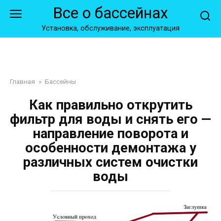
Перейти
Все о бассейнах
к
контенту
Установка, обслуживание, эксплуатация
Главная
»
Бассейны
Как правильно открутить
фильтр для воды и снять его —
направление поворота и
особенности демонтажа у
различных систем очистки
воды