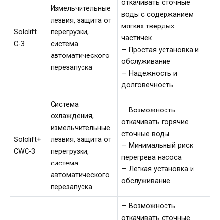
откачивать сточные
Измельчительные
воды с содержанием
лезвия, защита от
мягких твердых
Sololift
перегрузки,
частичек
C-3
система
— Простая установка и
автоматического
обслуживание
перезапуска
— Надежность и
долговечность
Система
— Возможность
охлаждения,
откачивать горячие
измельчительные
сточные воды
Sololift+
лезвия, защита от
— Минимальный риск
CWC-3
перегрузки,
перегрева насоса
система
— Легкая установка и
автоматического
обслуживание
перезапуска
— Возможность
откачивать сточные