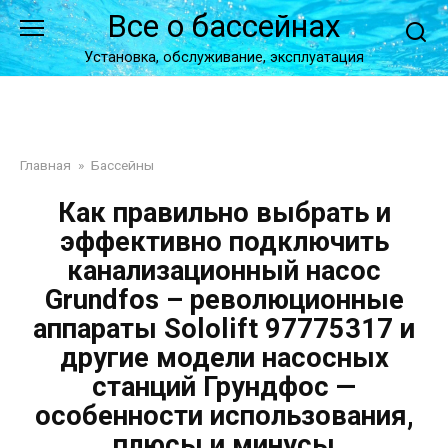
Перейти
Все о бассейнах
к
контенту
Установка, обслуживание, эксплуатация
Главная
»
Бассейны
Как правильно выбрать и
эффективно подключить
канализационный насос
Grundfos – революционные
аппараты Sololift 97775317 и
другие модели насосных
станций Грундфос —
особенности использования,
плюсы и минусы