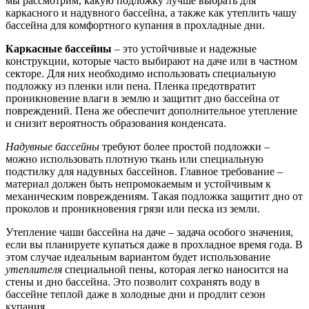
мы рассмотрим, какую подложку лучше выбрать для
каркасного и надувного бассейна, а также как утеплить чашу
бассейна для комфортного купания в прохладные дни.
Каркасные бассейны
– это устойчивые и надежные
конструкции, которые часто выбирают на даче или в частном
секторе. Для них необходимо использовать специальную
подложку из пленки или пена. Пленка предотвратит
проникновение влаги в землю и защитит дно бассейна от
повреждений. Пена же обеспечит дополнительное утепление
и снизит вероятность образования конденсата.
Надувные бассейны
требуют более простой подложки –
можно использовать плотную ткань или специальную
подстилку для надувных бассейнов. Главное требование –
материал должен быть непромокаемым и устойчивым к
механическим повреждениям. Такая подложка защитит дно от
проколов и проникновения грязи или песка из земли.
Утепление чаши бассейна на даче – задача особого значения,
если вы планируете купаться даже в прохладное время года. В
этом случае идеальным вариантом будет использование
утеплителя
специальной пены, которая легко наносится на
стены и дно бассейна. Это позволит сохранять воду в
бассейне теплой даже в холодные дни и продлит сезон
купания.