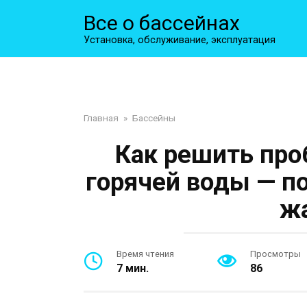
Перейти
Все о бассейнах
к
контенту
Установка, обслуживание, эксплуатация
Главная
»
Бассейны
Как решить про
горячей воды — п
ж
Время чтения
Просмотры
7 мин.
86