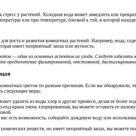
стресс у растений. Холодная вода может замедлить или прекрати
пературы или при температуре, близкой к той, в которой находят
ля роста и развития комнатных растений. Например, вода, соде
оторая имеет неприятный запах или мутность.
етов — один из основных аспектов их ухода. Следует избегать 
йте предпочтение фильтрованной, отстоянной, дистиллированно
ящая
комнатных цветов по разным причинам. Если вы обнаружили, чт
ть следующие меры:
ожет удалить из воды хлор и другие примеси, делая ее более по
из-под крана очень хлорированная, вы можете оставить ее належ
ховой.
 вас есть возможность, собирайте дождевую воду или использова
т химических веществ, но имеет неприятный запах, вы можете по