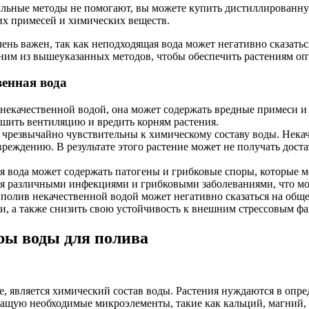
альные методы не помогают, вы можете купить дистиллированную
их примесей и химических веществ.
ь важен, так как неподходящая вода может негативно сказаться 
дним из вышеуказанных методов, чтобы обеспечить растениям оп
енная вода
 некачественной водой, она может содержать вредные примеси и
удшить вентиляцию и вредить корням растения.
чрезвычайно чувствительны к химическому составу воды. Некач
реждению. В результате этого растение может не получать доста
я вода может содержать патогены и грибковые споры, которые 
ия различными инфекциями и грибковыми заболеваниями, что мо
полив некачественной водой может негативно сказаться на общ
и, а также снизить свою устойчивость к внешним стрессовым фа
ры воды для полива
, является химический состав воды. Растения нуждаются в опр
ащую необходимые микроэлементы, такие как кальций, магний, 