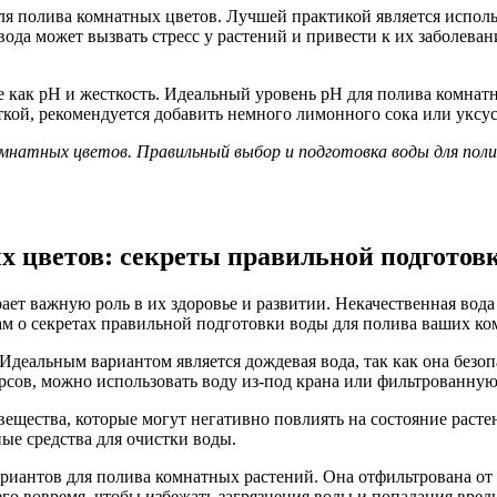
для полива комнатных цветов. Лучшей практикой является испол
ода может вызвать стресс у растений и привести к их заболева
 как рН и жесткость. Идеальный уровень рН для полива комнатны
кой, рекомендуется добавить немного лимонного сока или уксус
омнатных цветов. Правильный выбор и подготовка воды для пол
х цветов: секреты правильной подготов
ет важную роль в их здоровье и развитии. Некачественная вода
вам о секретах правильной подготовки воды для полива ваших к
 Идеальным вариантом является дождевая вода, так как она безоп
рсов, можно использовать воду из-под крана или фильтрованную
ещества, которые могут негативно повлиять на состояние растен
ные средства для очистки воды.
ариантов для полива комнатных растений. Она отфильтрована о
его вовремя, чтобы избежать загрязнения воды и попадания вред