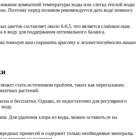
ьзование комнатной температуры воды или слегка теплой воды
нию. Поэтому перед поливом рекомендуется дать воде немного
х цветов составляет около 6-6,5, что является слабокислым.
а в воду для поддержания оптимального баланса.
ива помогут вам сохранить красоту и жизнеспособность ваших
ки
 может стать источником проблем, таких как пересыхание,
омнатных растений.
асна и бесплатна. Однако, ее недостаточно для регулярного
 воду.
ия. Для удаления хлора из воды, можно оставить ее на
т вредных примесей и содержит только необходимые минералы.
ных веществ на растения.