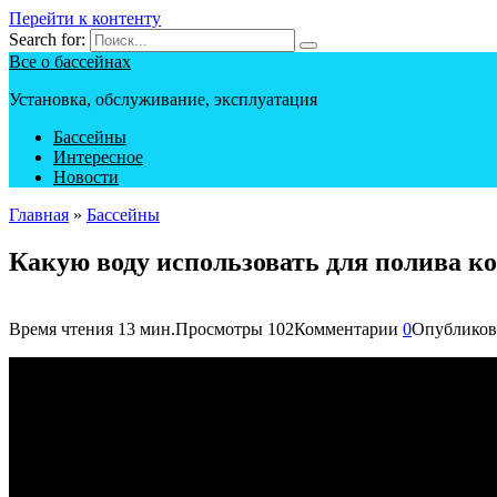
Перейти к контенту
Search for:
Все о бассейнах
Установка, обслуживание, эксплуатация
Бассейны
Интересное
Новости
Главная
»
Бассейны
Какую воду использовать для полива к
Время чтения
13 мин.
Просмотры
102
Комментарии
0
Опубликов