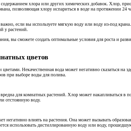
м содержанием хлора или других химических добавок. Хлор, при
вана, позволяющая хлору испариться в воде на протяжении 24 ч
о важно, если вы используете мягкую воду или воду из-под кран
й у растений.
ния, вы сможете создать оптимальные условия для роста и разви
мнатных цветов
 цветами. Некачественная вода может негативно сказаться на здо
ов при выборе воды для полива.
вредна для комнатных растений. Хлор может накапливаться в п
ли отстоянную воду.
ет негативно влиять на растения. Она может вызывать образован
уется использовать дистиллированную воду или воду, прошедшу