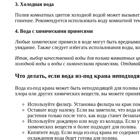
3. Холодная вода
Полив комнатных цветов холодной водой может вызывать 
гниение. Рекомендуется использовать воду комнатной тем
4. Вода с химическими примесями
Любые химические примеси в воде могут быть вредными д
увядание. Также следует избегать использования воды, к
Итак, выбор качественной воды для полива комнатных цв
холодной воды и воды с химическими примесями. Отдава
Что делать, если вода из-под крана неподход
Вода из-под крана может быть неподходящей для полива 
хлора или других химических веществ, вы можете приня
Используйте фильтр. Установка фильтра на кран пом
Оставьте воду належу. Если вы заметили, что вода 
растения только после того, как вода станет беззапа
Используйте дождевую или воду из колодца. Если у
химических веществ и более подходит для полива.
Кипятите воду. Если вода из-под крана не содержи
охлаждения вода будет готова для полива.