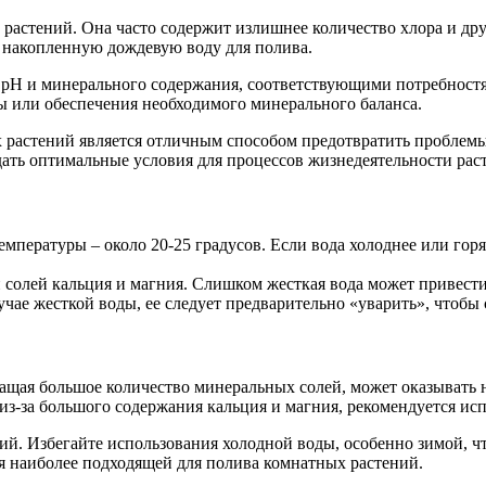
 растений. Она часто содержит излишнее количество хлора и дру
 накопленную дождевую воду для полива.
pH и минерального содержания, соответствующими потребностям
ы или обеспечения необходимого минерального баланса.
растений является отличным способом предотвратить проблемы р
ть оптимальные условия для процессов жизнедеятельности расте
мпературы – около 20-25 градусов. Если вода холоднее или горя
 солей кальция и магния. Слишком жесткая вода может привести
чае жесткой воды, ее следует предварительно «уварить», чтобы 
ржащая большое количество минеральных солей, может оказывать 
 из-за большого содержания кальция и магния, рекомендуется и
ий. Избегайте использования холодной воды, особенно зимой, чт
ся наиболее подходящей для полива комнатных растений.