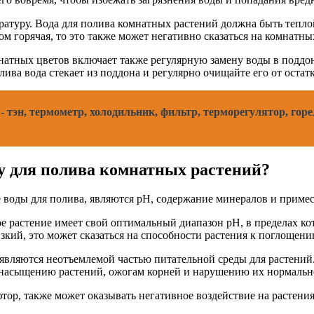
ературу. Вода для полива комнатных растений должна быть тепл
ом горячая, то это также может негативно сказаться на комнатн
натных цветов включает также регулярную замену воды в поддон
лива вода стекает из поддона и регулярно очищайте его от остат
тэн, термометр, холодильник, фильтр, терморегулятор, горел
у для полива комнатных растений?
воды для полива, являются pH, содержание минералов и примес
е растение имеет свой оптимальный диапазон pH, в пределах ко
кий, это может сказаться на способности растения к поглощен
являются неотъемлемой частью питательной среды для растений
еренасыщению растений, ожогам корней и нарушению их нормаль
 фтор, также может оказывать негативное воздействие на растен