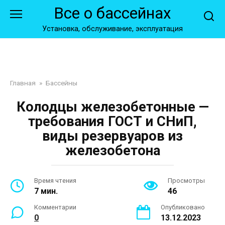
Перейти
Все о бассейнах
к
контенту
Установка, обслуживание, эксплуатация
Главная
»
Бассейны
Колодцы железобетонные —
требования ГОСТ и СНиП,
виды резервуаров из
железобетона
Время чтения
Просмотры
7 мин.
46
Комментарии
Опубликовано
0
13.12.2023