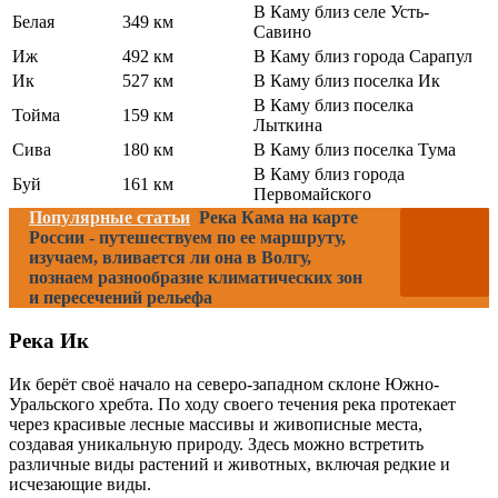
В Каму близ селе Усть-
Белая
349 км
Савино
Иж
492 км
В Каму близ города Сарапул
Ик
527 км
В Каму близ поселка Ик
В Каму близ поселка
Тойма
159 км
Лыткина
Сива
180 км
В Каму близ поселка Тума
В Каму близ города
Буй
161 км
Первомайского
Популярные статьи
Река Кама на карте
России - путешествуем по ее маршруту,
изучаем, вливается ли она в Волгу,
познаем разнообразие климатических зон
и пересечений рельефа
Река Ик
Ик берёт своё начало на северо-западном склоне Южно-
Уральского хребта. По ходу своего течения река протекает
через красивые лесные массивы и живописные места,
создавая уникальную природу. Здесь можно встретить
различные виды растений и животных, включая редкие и
исчезающие виды.