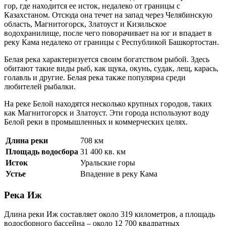
гор, где находится ее исток, недалеко от границы с
Казахстаном. Отсюда она течет на запад через Челябинскую
область, Магнитогорск, Златоуст и Кизильское
водохранилище, после чего поворачивает на юг и впадает в
реку Кама недалеко от границы с Республикой Башкортостан.
Белая река характеризуется своим богатством рыбой. Здесь
обитают такие виды рыб, как щука, окунь, судак, лещ, карась,
голавль и другие. Белая река также популярна среди
любителей рыбалки.
На реке Белой находятся несколько крупных городов, таких
как Магнитогорск и Златоуст. Эти города используют воду
Белой реки в промышленных и коммерческих целях.
Длина реки
708 км
Площадь водосбора
31 400 кв. км
Исток
Уральские горы
Устье
Впадение в реку Кама
Река Иж
Длина реки Иж составляет около 319 километров, а площадь
водосборного бассейна – около 12 700 квадратных