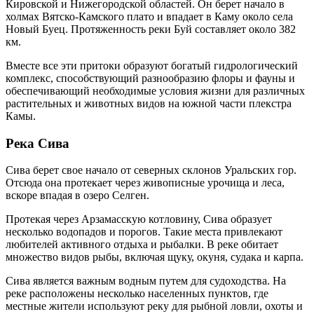
Кировской и Нижегородской областей. Он берет начало в
холмах Вятско-Камского плато и впадает в Каму около села
Новый Буец. Протяженность реки Буй составляет около 382
км.
Вместе все эти притоки образуют богатый гидрологический
комплекс, способствующий разнообразию флоры и фауны и
обеспечивающий необходимые условия жизни для различных
растительных и животных видов на южной части плекстра
Камы.
Река Сива
Сива берет свое начало от северных склонов Уральских гор.
Отсюда она протекает через живописные урочища и леса,
вскоре впадая в озеро Селген.
Протекая через Арзамасскую котловину, Сива образует
несколько водопадов и порогов. Такие места привлекают
любителей активного отдыха и рыбалки. В реке обитает
множество видов рыбы, включая щуку, окуня, судака и карпа.
Сива является важным водным путем для судоходства. На
реке расположены несколько населенных пунктов, где
местные жители используют реку для рыбной ловли, охоты и