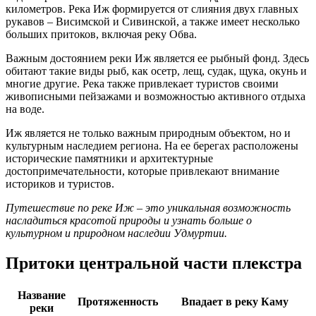
километров. Река Иж формируется от слияния двух главных
рукавов – Висимской и Сивинской, а также имеет несколько
больших притоков, включая реку Обва.
Важным достоянием реки Иж является ее рыбный фонд. Здесь
обитают такие виды рыб, как осетр, лещ, судак, щука, окунь и
многие другие. Река также привлекает туристов своими
живописными пейзажами и возможностью активного отдыха
на воде.
Иж является не только важным природным объектом, но и
культурным наследием региона. На ее берегах расположены
исторические памятники и архитектурные
достопримечательности, которые привлекают внимание
историков и туристов.
Путешествие по реке Иж – это уникальная возможность
насладиться красотой природы и узнать больше о
культурном и природном наследии Удмуртии.
Притоки центральной части плекстра
Название
Протяженность
Впадает в реку Каму
реки