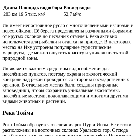
Длина
Площадь водосбора
Расход воды
283 км
19,5 тыс. км²
52,7 м³/с
Ик имеет непостоянное русло с многочисленными изгибами и
перестойками. Её берега представлены различными формами:
от крутых склонов до песчаных отмелей. Река активно
используется для рыбалки и отдыха на природе. В некоторых
местах на Ику устроены популярные туристические
маршруты, где можно ощутить красоту и уникальность этой
природной зоны.
Ик является важным средством водоснабжения для
населённых пунктов, поэтому охрана и экологический
контроль над рекой проводятся со стороны государственных
органов. В отдельных местах были созданы природные
заповедники, чтобы сохранить уникальные экосистемы,
населённые местами, водоплавающими и многими другими
видами животных и растений.
Река Тойма
Река Тойма образуется от слияния рек Пур и Инзы. Ее истоки
расположены на восточных склонах Уральских гор. Отсюда
она бежит на запад через живописные ландшафты Пермского