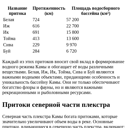
Название
Протяженность
Площадь водосборного
притока
(км)
бассейна (км²)
Белая
724
57 200
Иж
616
22 700
Ик
691
15 800
Тойма
413
13 600
Сива
229
9 970
Буй
284
6 720
Каждый из этих притоков вносит свой вклад в формирование
водного режима Камы и обогащает её воды различными
веществами. Белая, Иж, Ик, Тойма, Сива и Буй являются
важными водными объектами, придающими особенность и
уникальность бассейну Камы. Они не только обеспечивают
богатство флоры и фауны, но и являются важными
рекреационными и рыболовными ресурсами.
Притоки северной части плекстра
Северная часть плекстра Камы богата притоками, которые
значительно увеличивают объем воды в реке. Основные
притоки, вливающиеся в северную часть плекстра, включают: