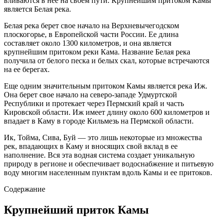
вливаются в нее на своем пути. Крупнейшим притоком Камы
является Белая река.
Белая река берет свое начало на Верхневычегодском
плоскогорье, в Европейской части России. Ее длина
составляет около 1300 километров, и она является
крупнейшим притоком реки Кама. Название Белая река
получила от белого песка и белых скал, которые встречаются
на ее берегах.
Еще одним значительным притоком Камы является река Иж.
Она берет свое начало на северо-западе Удмуртской
Республики и протекает через Пермский край и часть
Кировской области. Иж имеет длину около 600 километров и
впадает в Каму в городе Кильмезь на Пермской области.
Ик, Тойма, Сива, Буй — это лишь некоторые из множества
рек, впадающих в Каму и вносящих свой вклад в ее
наполнение. Вся эта водная система создает уникальную
природу в регионе и обеспечивает водоснабжение и питьевую
воду многим населенным пунктам вдоль Камы и ее притоков.
Содержание
Крупнейший приток Камы