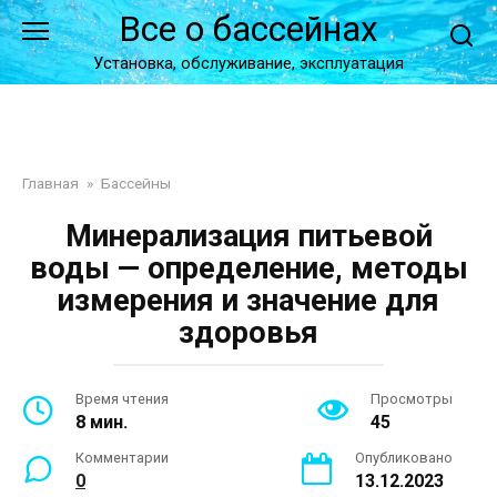
Перейти
Все о бассейнах
к
контенту
Установка, обслуживание, эксплуатация
Главная
»
Бассейны
Минерализация питьевой
воды — определение, методы
измерения и значение для
здоровья
Время чтения
Просмотры
8 мин.
45
Комментарии
Опубликовано
0
13.12.2023