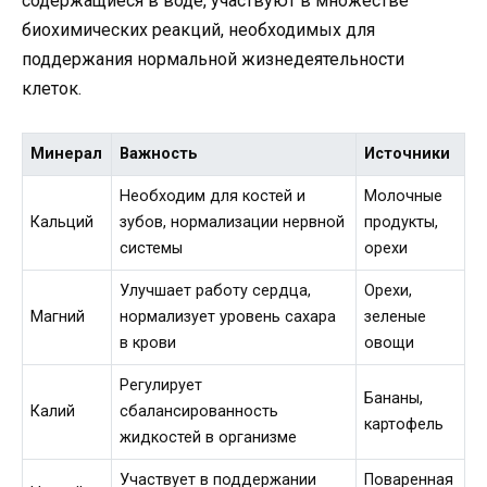
содержащиеся в воде, участвуют в множестве
биохимических реакций, необходимых для
поддержания нормальной жизнедеятельности
клеток.
Минерал
Важность
Источники
Необходим для костей и
Молочные
Кальций
зубов, нормализации нервной
продукты,
системы
орехи
Улучшает работу сердца,
Орехи,
Магний
нормализует уровень сахара
зеленые
в крови
овощи
Регулирует
Бананы,
Калий
сбалансированность
картофель
жидкостей в организме
Участвует в поддержании
Поваренная