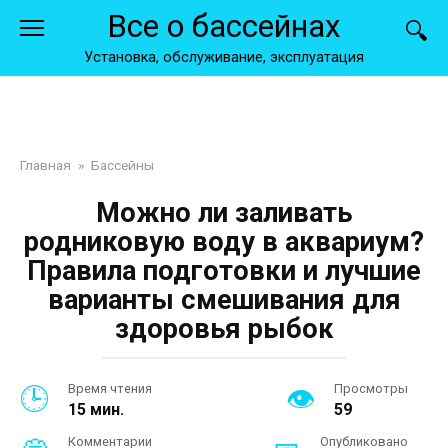
Перейти
Все о бассейнах
к
контенту
Установка, обслуживание, эксплуатация
Главная
»
Бассейны
Можно ли заливать
родниковую воду в аквариум?
Правила подготовки и лучшие
варианты смешивания для
здоровья рыбок
Время чтения
Просмотры
15 мин.
59
Комментарии
Опубликовано