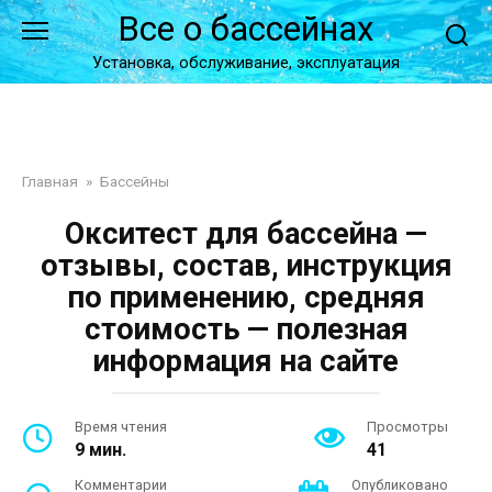
Перейти
Все о бассейнах
к
контенту
Установка, обслуживание, эксплуатация
Главная
»
Бассейны
Окситест для бассейна —
отзывы, состав, инструкция
по применению, средняя
стоимость — полезная
информация на сайте
Время чтения
Просмотры
9 мин.
41
Комментарии
Опубликовано