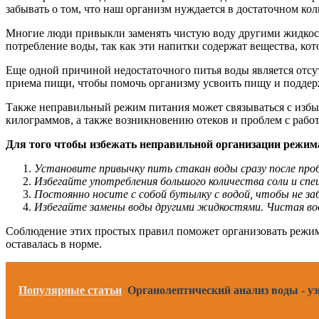
забывать о том, что наш организм нуждается в достаточном к
Многие люди привыкли заменять чистую воду другими жидкостям
потребление воды, так как эти напитки содержат вещества, ко
Еще одной причиной недостаточного питья воды является отсут
приема пищи, чтобы помочь организму усвоить пищу и подде
Также неправильный режим питания может связываться с избы
килограммов, а также возникновению отеков и проблем с работ
Для того чтобы избежать неправильной организации режима
Установите привычку пить стакан воды сразу после пр
Избегайте употребления большого количества соли и спе
Постоянно носите с собой бутылку с водой, чтобы не за
Избегайте замены воды другими жидкостями. Чистая во
Соблюдение этих простых правил поможет организовать режим 
оставалась в норме.
Популярные статьи
Органолептический анализ воды - уз