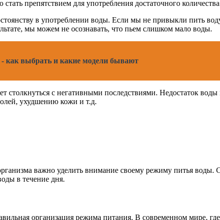
стать препятствием для употребления достаточного количества 
стоянству в употреблении воды. Если мы не привыкли пить вод
ультате, мы можем не осознавать, что пьем слишком мало воды.
 - как выбрать и какие модели бывают
жет столкнуться с негативными последствиями. Недостаток воды 
лей, ухудшению кожи и т.д.
рганизма важно уделить внимание своему режиму питья воды. 
оды в течение дня.
вильная организация режима питания. В современном мире, где в