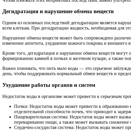
Чтобы избежать этих неприятных последствий, важно употребл
Дегидратация и нарушение обмена веществ
Одним из основных последствий дегидратации является наруше
всем клеткам. При дегидратации жидкость, необходимая для это
Нарушение обмена веществ может быть сопровождено различн
изменение аппетита, ухудшение кожного покрова и внешнего ви
Кроме того, дегидратация и нарушение обмена веществ могут о
формированию камней в почках и желчном пузыре, а также пов
Важно понимать, что пить мало воды — это серьезное заблужде
день, чтобы поддерживать нормальный обмен веществ и предо
Ухудшение работы органов и систем
Недостаток воды в организме может привести к серьезным про
Почки: Недостаток воды может привести к образованию
отделительной способности почек, что приводит к задер
Пищеварительная система: Недостаток воды может вызват
переваривание пищи, а также может вызывать снижение 
Сердечно-сосудистая система: Недостаток воды может пр