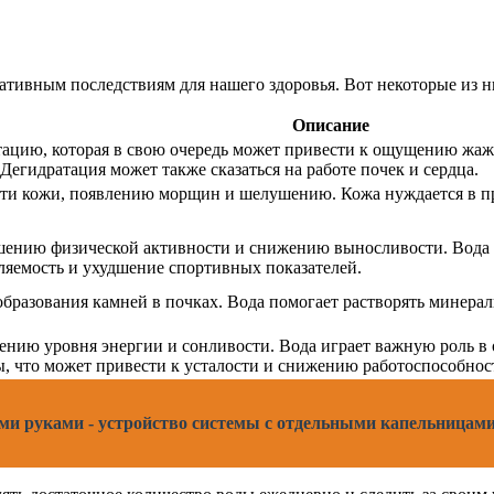
ативным последствиям для нашего здоровья. Вот некоторые из н
Описание
тацию, которая в свою очередь может привести к ощущению жаж
гидратация может также сказаться на работе почек и сердца.
сти кожи, появлению морщин и шелушению. Кожа нуждается в п
шению физической активности и снижению выносливости. Вода н
ляемость и ухудшение спортивных показателей.
бразования камней в почках. Вода помогает растворять минералы
нию уровня энергии и сонливости. Вода играет важную роль в о
, что может привести к усталости и снижению работоспособнос
и руками - устройство системы с отдельными капельницами,