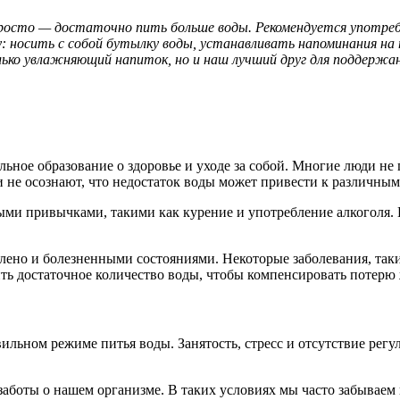
росто — достаточно пить больше воды. Рекомендуется употребл
: носить с собой бутылку воды, устанавливать напоминания на
ко увлажняющий напиток, но и наш лучший друг для поддержани
ьное образование о здоровье и уходе за собой. Многие люди не
 не осознают, что недостаток воды может привести к различным
ыми привычками, такими как курение и употребление алкоголя. 
лено и болезненными состояниями. Некоторые заболевания, таки
ить достаточное количество воды, чтобы компенсировать потерю
вильном режиме питья воды. Занятость, стресс и отсутствие ре
 заботы о нашем организме. В таких условиях мы часто забываем