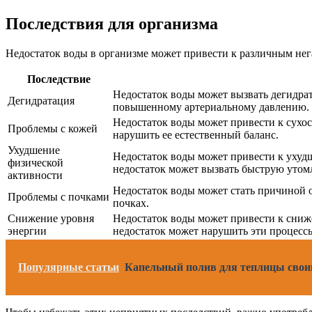
Последствия для организма
Недостаток воды в организме может привести к различным нег
Последствие
Недостаток воды может вызвать дегидра
Дегидратация
повышенному артериальному давлению. Де
Недостаток воды может привести к сухо
Проблемы с кожей
нарушить ее естественный баланс.
Ухудшение
Недостаток воды может привести к ухуд
физической
недостаток может вызвать быструю утом
активности
Недостаток воды может стать причиной о
Проблемы с почками
почках.
Снижение уровня
Недостаток воды может привести к сниже
энергии
недостаток может нарушить эти процессы
Популярные статьи
Капельный полив для теплицы своим