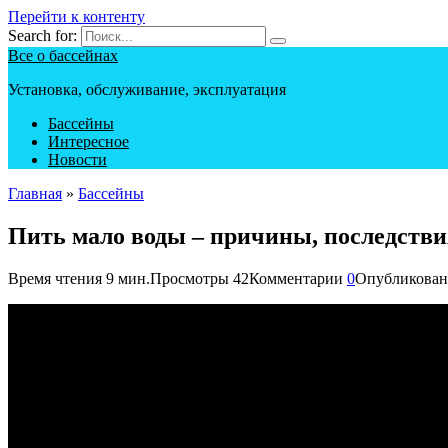
Перейти к контенту
Search for:
Все о бассейнах
Установка, обслуживание, эксплуатация
Бассейны
Интересное
Новости
Главная
»
Бассейны
Пить мало воды – причины, последствия
Время чтения
9 мин.
Просмотры
42
Комментарии
0
Опубликован