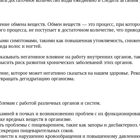
ять достаточное количество воды ежедневно и следить за своим
ние обмена веществ. Обмен веществ — это процесс, при которо
го процесса, не поступает в достаточном количестве, что приво
ыми симптомами, такими как повышенная утомляемость, снижен
да волос и ногтей.
казывать негативное влияние на работу внутренних органов, та
ысить риск развития хронических заболеваний этих органов.
ние, которое может негативно сказаться на нашем здоровье. Ре
твращать дегидратацию организма.
блемам с работой различных органов и систем.
 камней в почках и возникновению проблем с их функционирова
жке вредных веществ в организме.
ь проблемы с пищеварением, такие как запоры и дисбактериоз. 
секреции пищеварительных соков.
ивести к нарушению кровообращения и повышенному давлению. Кр