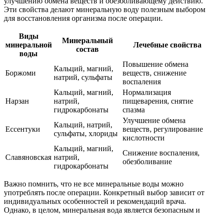
улучшению обмена веществ и обезболивающему действию.
Эти свойства делают минеральную воду полезным выбором
для восстановления организма после операции.
Виды
Минеральный
минеральной
Лечебные свойства
состав
воды
Повышение обмена
Кальций, магний,
Боржоми
веществ, снижение
натрий, сульфаты
воспаления
Кальций, магний,
Нормализация
Нарзан
натрий,
пищеварения, снятие
гидрокарбонаты
спазма
Улучшение обмена
Кальций, натрий,
Ессентуки
веществ, регулирование
сульфаты, хлориды
кислотности
Кальций, магний,
Снижение воспаления,
Славяновская
натрий,
обезболивание
гидрокарбонаты
Важно помнить, что не все минеральные воды можно
употреблять после операции. Конкретный выбор зависит от
индивидуальных особенностей и рекомендаций врача.
Однако, в целом, минеральная вода является безопасным и