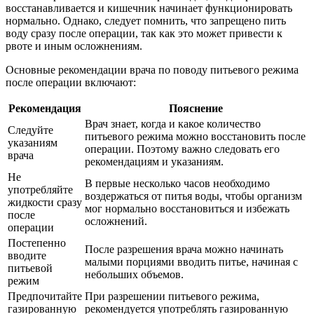
восстанавливается и кишечник начинает функционировать
нормально. Однако, следует помнить, что запрещено пить
воду сразу после операции, так как это может привести к
рвоте и иным осложнениям.
Основные рекомендации врача по поводу питьевого режима
после операции включают:
Рекомендация
Пояснение
Врач знает, когда и какое количество
Следуйте
питьевого режима можно восстановить после
указаниям
операции. Поэтому важно следовать его
врача
рекомендациям и указаниям.
Не
В первые несколько часов необходимо
употребляйте
воздержаться от питья воды, чтобы организм
жидкости сразу
мог нормально восстановиться и избежать
после
осложнений.
операции
Постепенно
После разрешения врача можно начинать
вводите
малыми порциями вводить питье, начиная с
питьевой
небольших объемов.
режим
Предпочитайте
При разрешении питьевого режима,
газированную
рекомендуется употреблять газированную