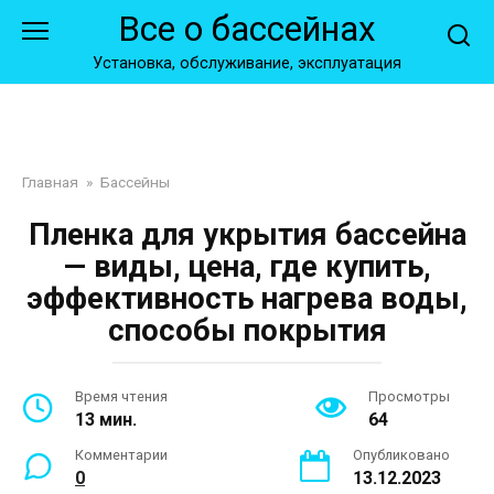
Перейти
Все о бассейнах
к
контенту
Установка, обслуживание, эксплуатация
Главная
»
Бассейны
Пленка для укрытия бассейна
— виды, цена, где купить,
эффективность нагрева воды,
способы покрытия
Время чтения
Просмотры
13 мин.
64
Комментарии
Опубликовано
0
13.12.2023