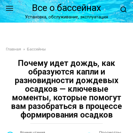
Перейти
Все о бассейнах
к
контенту
Установка, обслуживание, эксплуатация
Главная
»
Бассейны
Почему идет дождь, как
образуются капли и
разновидности дождевых
осадков — ключевые
моменты, которые помогут
вам разобраться в процессе
формирования осадков
Время чтения
Просмотры