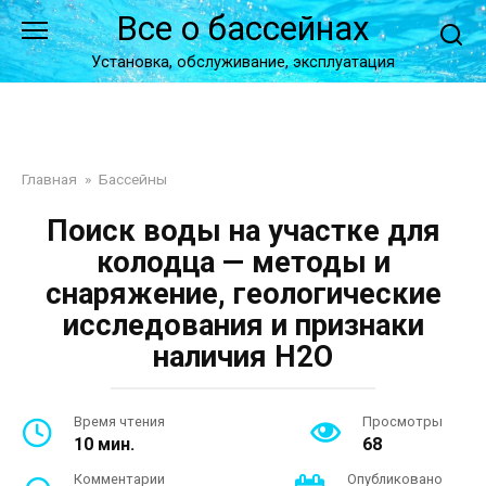
Перейти
Все о бассейнах
к
контенту
Установка, обслуживание, эксплуатация
Главная
»
Бассейны
Поиск воды на участке для
колодца — методы и
снаряжение, геологические
исследования и признаки
наличия H2O
Время чтения
Просмотры
10 мин.
68
Комментарии
Опубликовано