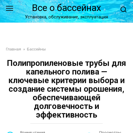
Перейти
Все о бассейнах
к
контенту
Установка, обслуживание, эксплуатация
Главная
»
Бассейны
Полипропиленовые трубы для
капельного полива —
ключевые критерии выбора и
создание системы орошения,
обеспечивающей
долговечность и
эффективность
Время чтения
Просмотры