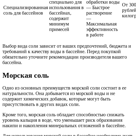
специально для
обработки воды
От 30
Специализированная
использования в
— Быстрое
рублей
соль для бассейнов
бассейнах,
растворение
килог
содержит
—
минимум
Максимальная
примесей
эффективность
в работе
Выбор вида соли зависит от ваших предпочтений, бюджета и
требований к качеству воды в бассейне. Перед покупкой
обязательно уточните рекомендации производителя вашего
бассейна.
Морская соль
Одно из основных преимуществ морской соли состоит в ее
натуральности. Она добывается из морской воды и не
содержит химических добавок, которые могут быть
присутствовать в других видах соли.
Кроме того, морская соль обладает способностью снижать
уровень кальция в воде, что уменьшает риск образования
накипи и накопления минеральных отложений в бассейне.
Для использования морской соли в бассейне необходимо знать