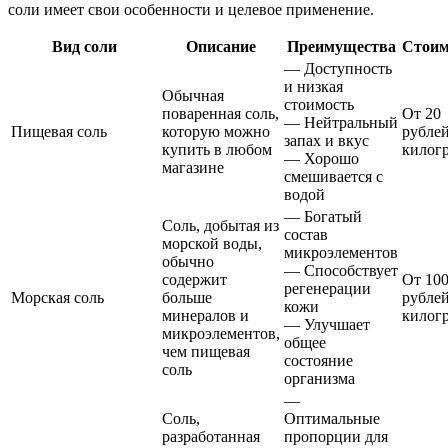
соли имеет свои особенности и целевое применение.
Вид соли
Описание
Преимущества
Стоим
— Доступность
и низкая
Обычная
стоимость
поваренная соль,
От 20
— Нейтральный
Пищевая соль
которую можно
рублей
запах и вкус
купить в любом
килог
— Хорошо
магазине
смешивается с
водой
— Богатый
Соль, добытая из
состав
морской воды,
микроэлементов
обычно
— Способствует
содержит
От 10
регенерации
Морская соль
больше
рублей
кожи
минералов и
килог
— Улучшает
микроэлементов,
общее
чем пищевая
состояние
соль
организма
—
Соль,
Оптимальные
разработанная
пропорции для