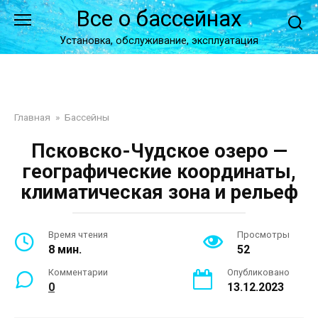
Перейти
Все о бассейнах
к
контенту
Установка, обслуживание, эксплуатация
Главная
»
Бассейны
Псковско-Чудское озеро —
географические координаты,
климатическая зона и рельеф
Время чтения
Просмотры
8 мин.
52
Комментарии
Опубликовано
0
13.12.2023