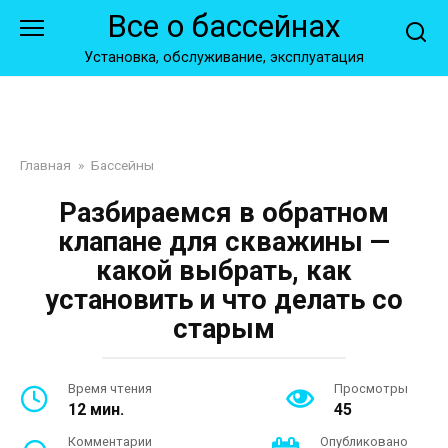
Перейти
Все о бассейнах
к
контенту
Установка, обслуживание, эксплуатация
Главная
»
Бассейны
Разбираемся в обратном
клапане для скважины —
какой выбрать, как
установить и что делать со
старым
Время чтения
Просмотры
12 мин.
45
Комментарии
Опубликовано