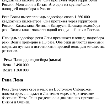
квадратных километров. Она протекает через территории
России, Монголии и Китая. Это одна из крупнейших
площадей водосбора в России.
Река Волга имеет площадь водосбора около 1 360 000
квадратных километров. Она протекает через территории
России, Казахстана, Литвы и Беларуси. Площадь водосбора
реки Волги также является одной из крупнейших в России.
Площадь водосбора реки Лена превышает площадь водосбора
реки Волги примерно в 1,8 раза. Обе реки являются важными
водными путями и источниками пресной воды для множества
регионов.
Река
Площадь водосбора (кв.км)
Лена
2 490 000
Волга
1 360 000
Река Лена
Река Лена берет свое начало на Восточном Сибирском
плоскогорье, а впадает в Лаптевом море, в Арктическом
бассейне. Устье Лены разделено на два главных притока —
Витим и Оленек.