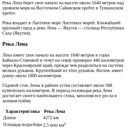
Река Лена берет свое начало на высоте около 1640 метров над
уровнем моря на Восточном Сайанском хребте в Тункинском
хребте.
Река впадает в Лаптевое море Лаптевых морей. Ближайший
крупный город к реке Лена — Якутск — столица Республики
Саха (Якутия).
Река Лена
Лена имеет свое начало на высоте 1640 метров в горах
Байкало-Становой и течет на север примерно 440 километров
через Красноярский край, прежде чем разделиться на систему
мелких рукавов. Крупнейший из этих рукавов, Витим, имеет
длину около 1800 километров.
Годовой сток Лены в районе устья составляет около 588
кубических километров. В период половодья река Лена
достигает своего наибольшего стока, заполняя все русла и
заливая пойму.
Характеристика
Река Лена
Длина
4272 км
2
Площадь водосбора
2,5 млн км