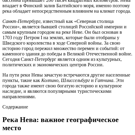
бассейна превышает 200 тысяч квадратных километров. Нева
впадает в Финский залив Балтийского моря, именно поэтому
река обладает непосредственным влиянием на климат города.
Санкт-Петербург
, известный как «Северная столица
России», является бывшей столицей Российской империи и
самым крупным городом на реке Неве. Он был основан в
1703 году Петром I на землях, которые были отобраны у
Шведского королевства в ходе Северной войны. За свою
историю город пережил множество перемен и событий: от
каменного здания до победы в Великой Отечественной войне.
Сегодня Санкт-Петербург является одним из культурных,
политических и экономических центров России.
На пути реки Невы зачастую встречаются другие населенные
пункты, такие как
Колпино
,
Шлиссельбург
и
Гатчина
. Эти
города также имеют свою богатую историю и культурное
наследие, и являются популярными туристическими
направлениями.
Содержание
Река Нева: важное географическое
место