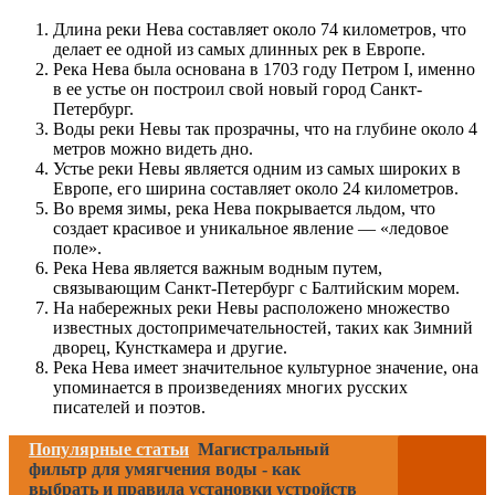
Длина реки Нева составляет около 74 километров, что
делает ее одной из самых длинных рек в Европе.
Река Нева была основана в 1703 году Петром I, именно
в ее устье он построил свой новый город Санкт-
Петербург.
Воды реки Невы так прозрачны, что на глубине около 4
метров можно видеть дно.
Устье реки Невы является одним из самых широких в
Европе, его ширина составляет около 24 километров.
Во время зимы, река Нева покрывается льдом, что
создает красивое и уникальное явление — «ледовое
поле».
Река Нева является важным водным путем,
связывающим Санкт-Петербург с Балтийским морем.
На набережных реки Невы расположено множество
известных достопримечательностей, таких как Зимний
дворец, Кунсткамера и другие.
Река Нева имеет значительное культурное значение, она
упоминается в произведениях многих русских
писателей и поэтов.
Популярные статьи
Магистральный
фильтр для умягчения воды - как
выбрать и правила установки устройств