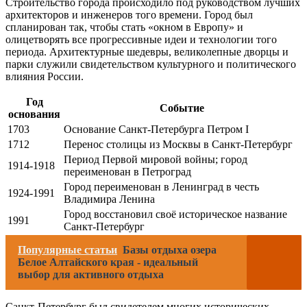
Строительство города происходило под руководством лучших
архитекторов и инженеров того времени. Город был
спланирован так, чтобы стать «окном в Европу» и
олицетворять все прогрессивные идеи и технологии того
периода. Архитектурные шедевры, великолепные дворцы и
парки служили свидетельством культурного и политического
влияния России.
Год
Событие
основания
1703
Основание Санкт-Петербурга Петром I
1712
Перенос столицы из Москвы в Санкт-Петербург
Период Первой мировой войны; город
1914-1918
переименован в Петроград
Город переименован в Ленинград в честь
1924-1991
Владимира Ленина
Город восстановил своё историческое название
1991
Санкт-Петербург
Популярные статьи
Базы отдыха озера
Белое Алтайского края - идеальный
выбор для активного отдыха
Санкт-Петербург был свидетелем многих исторических