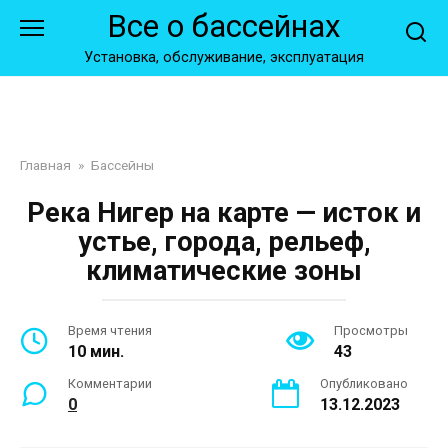
Перейти
Все о бассейнах
к
контенту
Установка, обслуживание, эксплуатация
Главная
»
Бассейны
Река Нигер на карте — исток и
устье, города, рельеф,
климатические зоны
Время чтения
Просмотры
10 мин.
43
Комментарии
Опубликовано
0
13.12.2023