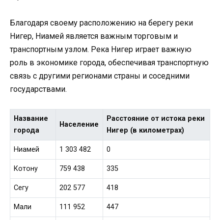
Благодаря своему расположению на берегу реки
Нигер, Ниамей является важным торговым и
транспортным узлом. Река Нигер играет важную
роль в экономике города, обеспечивая транспортную
связь с другими регионами страны и соседними
государствами.
Название
Расстояние от истока реки
Население
города
Нигер (в километрах)
Ниамей
1 303 482
0
Котону
759 438
335
Сегу
202 577
418
Мали
111 952
447