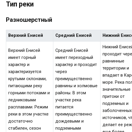
Тип реки
Разношерстный
Верхний Енисей
Средний Енисей
Нижний Енис
Нижний Енисе
Верхний Енисей
Средний Енисей
проходит чер
имеет горный
имеет переходный
равнинные
характер и
характер и проходит
территории и
характеризуется
через
впадает в Кар
крутыми склонами,
преимущественно
море. Река по
питающими реку
равнины и холмовые
значительные
горными потоками и
районы. В этом
притоки от
ледниковыми
участке река
подземных и
расплавами. Режим
питается
заболоченных
реки в этом участке
преимущественно
источников, ч
достаточно
дождевыми и
делает ее ре
стабилен, сезон
подземными
еще более