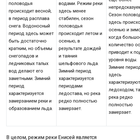
половодья
водами. Режим реки
непредсказуе
происходит весной,
здесь менее
Сезон полово
в период расплава
стабилен, сезон
здесь происх
снега. Водоносный
половодья
осенью и зимо
период здесь может
происходит летом и
когда большо
быть достаточно
осенью, в
количество о
кратким, но объемы
результате дождей
приводит к п
снегопадов и
и таяния
уровня воды.
ледниковых талых
шельфового льда.
Зимние перио
вод делают его
Зимний период
здесь
заметными. Зимний
характеризуется
характеризую
период
периодами
ледоходом, та
характеризуется
ледостава, но река
река редко
замерзанием реки и
редко полностью
полностью
образованием льда.
замерзает.
замерзает.
В целом, режим реки Енисей является