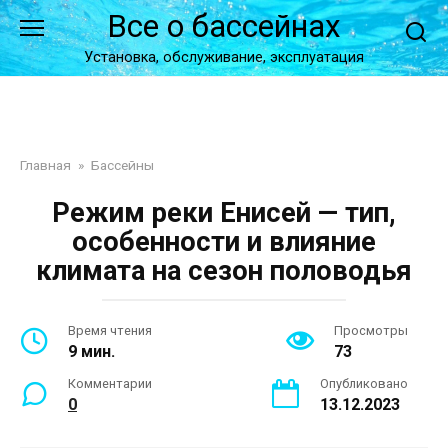
Перейти
Все о бассейнах
к
контенту
Установка, обслуживание, эксплуатация
Главная
»
Бассейны
Режим реки Енисей — тип,
особенности и влияние
климата на сезон половодья
Время чтения
Просмотры
9 мин.
73
Комментарии
Опубликовано
0
13.12.2023