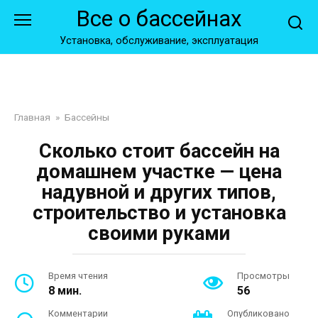
Перейти
Все о бассейнах
к
контенту
Установка, обслуживание, эксплуатация
Главная
»
Бассейны
Сколько стоит бассейн на
домашнем участке — цена
надувной и других типов,
строительство и установка
своими руками
Время чтения
Просмотры
8 мин.
56
Комментарии
Опубликовано