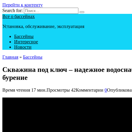
Перейти к контенту
Search for:
Все о бассейнах
Установка, обслуживание, эксплуатация
Бассейны
Интересное
Новости
Главная
»
Бассейны
Скважина под ключ – надежное водосна
бурение
Время чтения
17 мин.
Просмотры
42
Комментарии
0
Опубликова