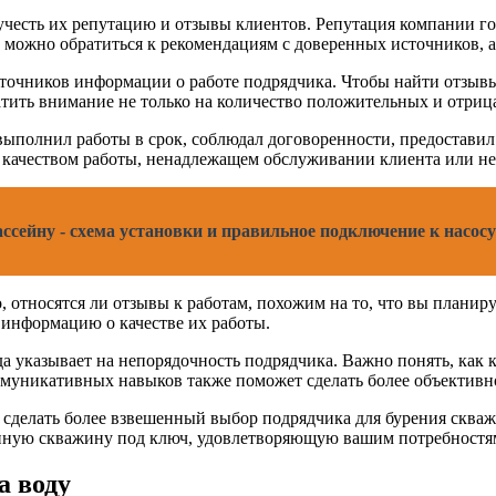
учесть их репутацию и отзывы клиентов. Репутация компании го
 можно обратиться к рекомендациям с доверенных источников, 
точников информации о работе подрядчика. Чтобы найти отзыв
атить внимание не только на количество положительных и отрица
ыполнил работы в срок, соблюдал договоренности, предоставил 
с качеством работы, ненадлежащем обслуживании клиента или н
ссейну - схема установки и правильное подключение к насосу
 относятся ли отзывы к работам, похожим на то, что вы планируе
информацию о качестве их работы.
да указывает на непорядочность подрядчика. Важно понять, как
ммуникативных навыков также поможет сделать более объективно
 сделать более взвешенный выбор подрядчика для бурения скваж
нную скважину под ключ, удовлетворяющую вашим потребностя
а воду