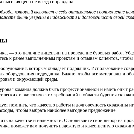
 а высокая цена не всегда оправдана.
одходе, который включает в себя оптимальное соотношение це
ожете быть уверены в надежности и долговечности своей сква
ны
ика, — это наличие лицензии на проведение буровых работ. Убе
тесь к ранее выполненным проектам и отзывам клиентов, чтобы 
 оборудования, которым обладает подрядчик. Использование со
 для оборудования подрядчика. Важно, чтобы все материалы и о
доровья и окружающей среды.
ровая команда должна быть профессиональной и иметь опыт раб
гических и экологических требований в области бурения скважи
едует помнить, что качество работы и долговечность скважины 
асходы, чтобы выбрать наиболее выгодное предложение.
ить на качестве и надежности. Основывайте свой выбор на пров
дчика поможет вам получить надежную и качественную скважину,