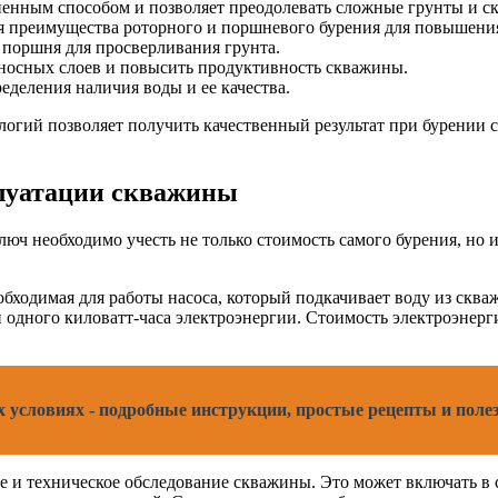
аненным способом и позволяет преодолевать сложные грунты и с
я преимущества роторного и поршневого бурения для повышени
 поршня для просверливания грунта.
оносных слоев и повысить продуктивность скважины.
еделения наличия воды и ее качества.
огий позволяет получить качественный результат при бурении с
плуатации скважины
ч необходимо учесть не только стоимость самого бурения, но и
бходимая для работы насоса, который подкачивает воду из сква
 одного киловатт-часа электроэнергии. Стоимость электроэнерг
х условиях - подробные инструкции, простые рецепты и пол
 и техническое обследование скважины. Это может включать в с