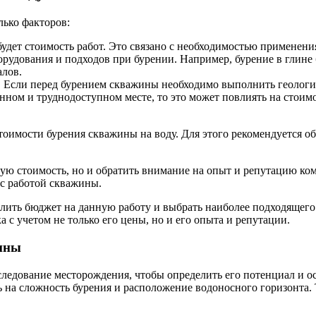
лько факторов:
удет стоимость работ. Это связано с необходимостью применени
рудования и подходов при бурении. Например, бурение в глине б
алов.
 Если перед бурением скважины необходимо выполнить геологиче
енном и труднодоступном месте, то это может повлиять на стоимо
тоимости бурения скважины на воду. Для этого рекомендуется о
ую стоимость, но и обратить внимание на опыт и репутацию ком
 с работой скважины.
лить бюджет на данную работу и выбрать наиболее подходящего 
 с учетом не только его цены, но и его опыта и репутации.
ины
следование месторождения, чтобы определить его потенциал и о
ть на сложность бурения и расположение водоносного горизонта.