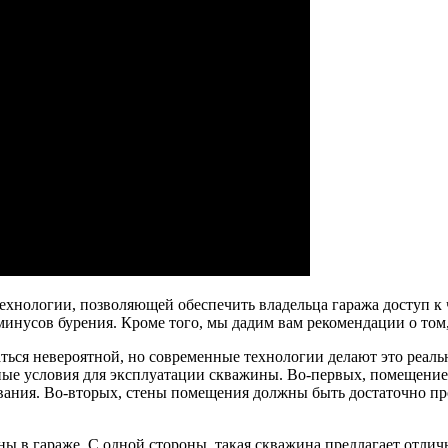
ехнологии, позволяющей обеспечить владельца гаража доступ к ч
инусов бурения. Кроме того, мы дадим вам рекомендации о том,
ться невероятной, но современные технологии делают это реаль
ные условия для эксплуатации скважины. Во-первых, помещение
вания. Во-вторых, стены помещения должны быть достаточно пр
 в гараже. С одной стороны, такая скважина предлагает отлич