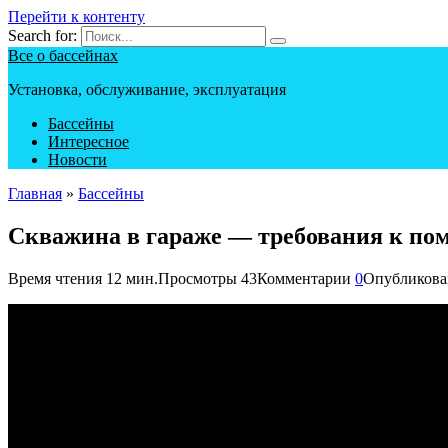
Перейти к контенту
Search for:
Все о бассейнах
Установка, обслуживание, эксплуатация
Бассейны
Интересное
Новости
Главная
»
Бассейны
Скважина в гараже — требования к по
Время чтения
12 мин.
Просмотры
43
Комментарии
0
Опубликова