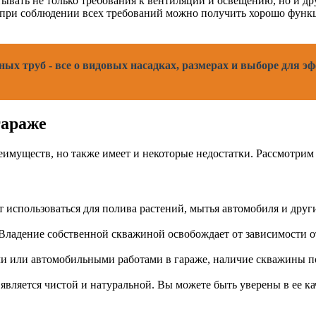
вать не только требования к вентиляции и освещению, но и дру
о при соблюдении всех требований можно получить хорошо фун
ых труб - все о видовых насадках, размерах и выборе для э
гараже
имуществ, но также имеет и некоторые недостатки. Рассмотрим 
использоваться для полива растений, мытья автомобиля и други
Владение собственной скважиной освобождает от зависимости о
и или автомобильными работами в гараже, наличие скважины поз
вляется чистой и натуральной. Вы можете быть уверены в ее ка