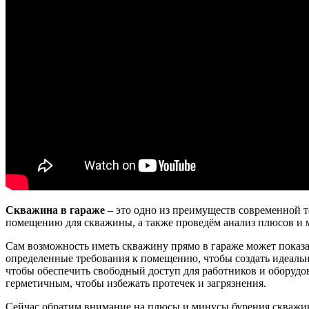
Скважина в гараже
– это одно из преимуществ современной т
помещению для скважины, а также проведём анализ плюсов и м
Сам возможность иметь скважину прямо в гараже может показа
определенные требования к помещению, чтобы создать идеаль
чтобы обеспечить свободный доступ для работников и оборудо
герметичным, чтобы избежать протечек и загрязнения.
Сейчас обратим внимание на плюсы и минусы бурения скважины