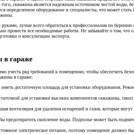
 того, скважина является надежным источником чистой воды, бе
тся определенное оборудование и специалисты, что может стать
ажины.
 руками, лучше всего обратиться к профессионалам по бурению
ьно провести все необходимые работы. Не забывайте о том, что 
дготовки и консультации эксперта.
 в гараже
имо учесть ряд требований к помещению, чтобы обеспечить безо
ажины в гараже:
меть достаточную площадь для установки оборудования. Рекоме
аточной для установки высоких компонентов скважины, таких 
ая вентиляция для удаления испарений и газов, которые могут 
ы предотвратить скопление воды. Подполье может быть поднято
тоянное электрическое питание, поэтому помещение должно быт