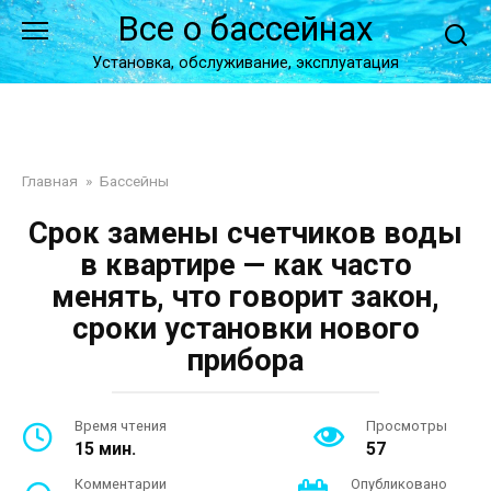
Перейти
Все о бассейнах
к
контенту
Установка, обслуживание, эксплуатация
Главная
»
Бассейны
Срок замены счетчиков воды
в квартире — как часто
менять, что говорит закон,
сроки установки нового
прибора
Время чтения
Просмотры
15 мин.
57
Комментарии
Опубликовано